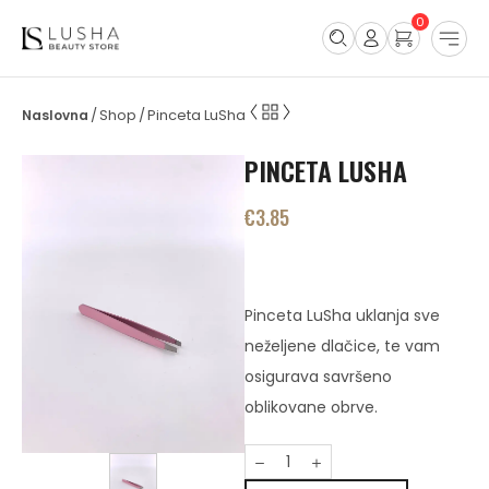
0
Shop
Pinceta LuSha
/
/
PINCETA LUSHA
€
3.85
Pinceta LuSha uklanja sve
neželjene dlačice, te vam
osigurava savršeno
oblikovane obrve.