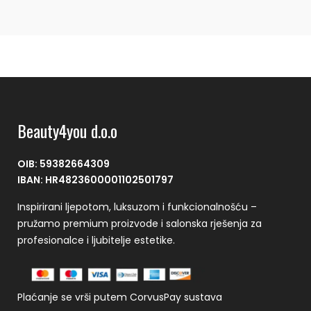
Beauty4you d.o.o
OIB: 59382664309
IBAN: HR4823600001102501797
Inspirirani ljepotom, luksuzom i funkcionalnošću –
pružamo premium proizvode i salonska rješenja za
profesionalce i ljubitelje estetike.
Plaćanje se vrši putem CorvusPay sustava