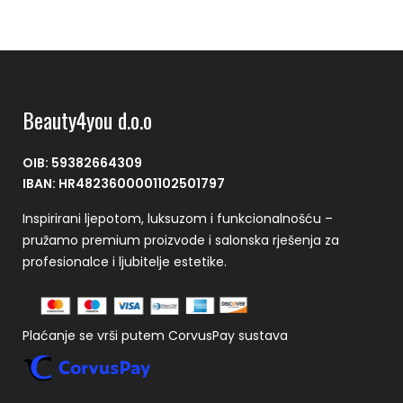
Beauty4you d.o.o
OIB: 59382664309
IBAN: HR4823600001102501797
Inspirirani ljepotom, luksuzom i funkcionalnošću –
pružamo premium proizvode i salonska rješenja za
profesionalce i ljubitelje estetike.
Plaćanje se vrši putem CorvusPay sustava