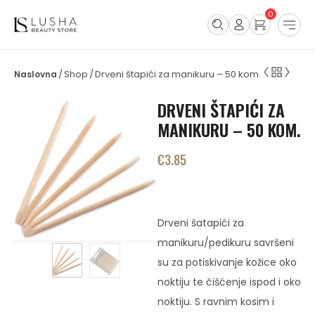
0
Shop
Drveni štapići za manikuru – 50 kom.
/
/
DRVENI ŠTAPIĆI ZA
MANIKURU – 50 KOM.
€
3.85
Drveni šatapići za
manikuru/pedikuru savršeni
su za potiskivanje kožice oko
noktiju te čišćenje ispod i oko
noktiju. S ravnim kosim i