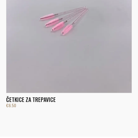
Č
ČETKICE ZA TREPAVICE
€
€
6.50