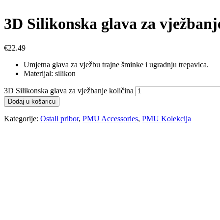
3D Silikonska glava za vježbanj
€
22.49
Umjetna glava za vježbu trajne šminke i ugradnju trepavica.
Materijal: silikon
3D Silikonska glava za vježbanje količina
Dodaj u košaricu
Kategorije:
Ostali pribor
,
PMU Accessories
,
PMU Kolekcija