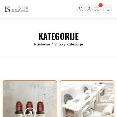
0
KATEGORIJE
Shop
Kategorije
/
/