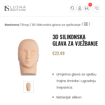
0
Shop
3D Silikonska glava za vježbanje
/
/
3D SILIKONSKA
GLAVA ZA VJEŽBANJE
€
22.49
Umjetna glava za vježbu
trajne šminke i ugradnju
trepavica.
Materijal: silikon