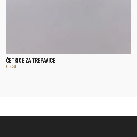
P
€
ČETKICE ZA TREPAVICE
€
6.50