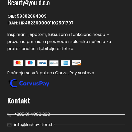
Beauty4you d.o.o
OIB: 59382664309
IBAN: HR4823600001102501797
Inspirirani ljepotom, luksuzom i funkcionalnošću –
pružamo premium proizvode i salonska rješenja za
profesionalce i ljubitelje estetike.
Plaćanje se vrši putem CorvusPay sustava
Kontakt
+385 91 4908 299
info@lusha-store.hr