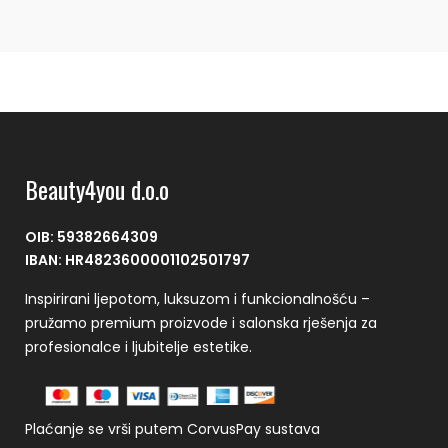
Beauty4you d.o.o
OIB: 59382664309
IBAN: HR4823600001102501797
Inspirirani ljepotom, luksuzom i funkcionalnošću –
pružamo premium proizvode i salonska rješenja za
profesionalce i ljubitelje estetike.
Plaćanje se vrši putem CorvusPay sustava