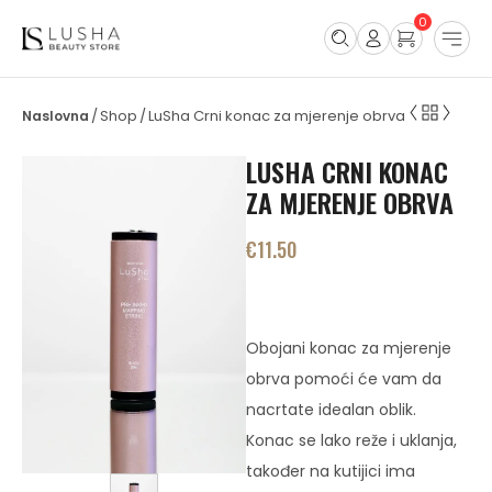
0
Shop
LuSha Crni konac za mjerenje obrva
/
/
LUSHA CRNI KONAC
ZA MJERENJE OBRVA
€
11.50
Obojani konac za mjerenje
obrva pomoći će vam da
nacrtate idealan oblik.
Konac se lako reže i uklanja,
također na kutijici ima