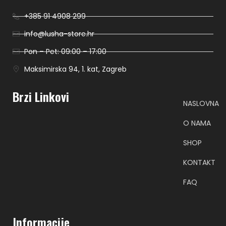
+385 91 4908 299
info@lusha-store.hr
Pon – Pet: 09:00 – 17:00
Maksimirska 94, 1. kat, Zagreb
Brzi Linkovi
NASLOVNA
O NAMA
SHOP
KONTAKT
FAQ
Informacije