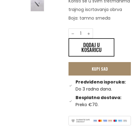
Koristi se u svim tretmanima
trajnog iscrtavanja obrva
Boja: tamno smeđa
DODAJ U
KOŠARICU
KUPI SAD
Predviđena isporuka:
Do 3 radna dana.
Besplatna dostava:
Preko €70.