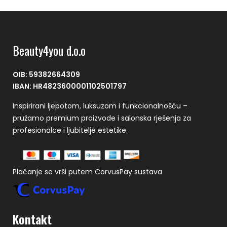
Beauty4you d.o.o
OIB: 59382664309
IBAN: HR4823600001102501797
Inspirirani ljepotom, luksuzom i funkcionalnošću –
pružamo premium proizvode i salonska rješenja za
profesionalce i ljubitelje estetike.
Plaćanje se vrši putem CorvusPay sustava
Kontakt