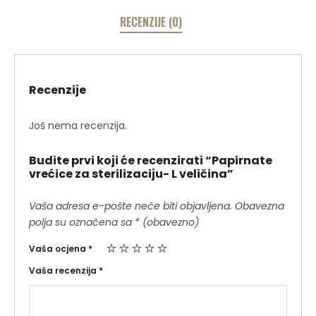
RECENZIJE (0)
Recenzije
Još nema recenzija.
Budite prvi koji će recenzirati “Papirnate
vrećice za sterilizaciju- L veličina”
Vaša adresa e-pošte neće biti objavljena.
Obavezna
polja su označena sa
* (obavezno)
Vaša ocjena
*
Vaša recenzija
*