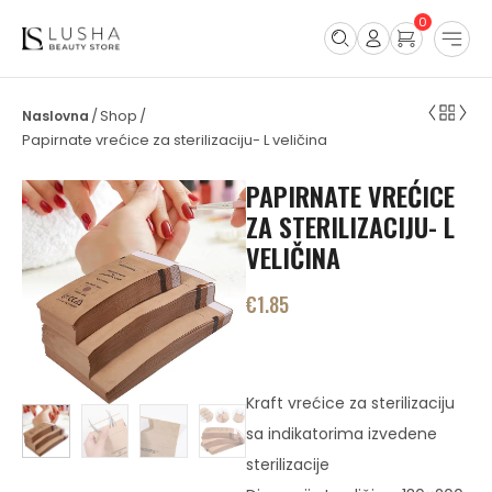
0
Shop
/
/
Papirnate vrećice za sterilizaciju- L veličina
PAPIRNATE VREĆICE
ZA STERILIZACIJU- L
VELIČINA
€
1.85
Kraft vrećice za sterilizaciju
sa indikatorima izvedene
sterilizacije