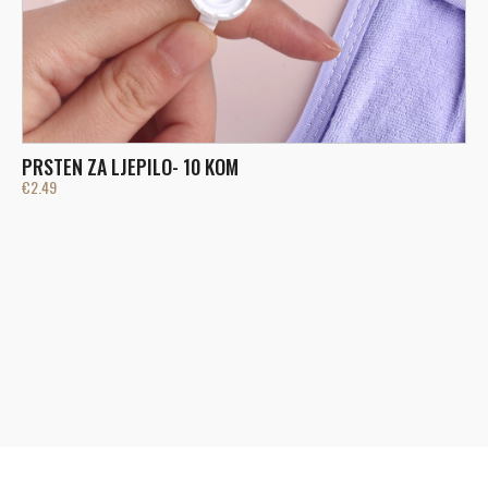
PRSTEN ZA LJEPILO- 10 KOM
€
2.49
L
€