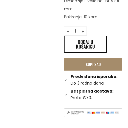
Dimenzija L veličine: 130×200
mm
Pakiranje: 10 kom
DODAJ U
KOŠARICU
KUPI SAD
Predviđena isporuka:
Do 3 radna dana.
Besplatna dostava:
Preko €70.