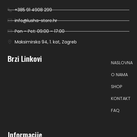
+385 91 4908 299
info@lusha-store.hr
Pon – Pet: 09:00 – 17:00
Maksimirska 94, 1. kat, Zagreb
Brzi Linkovi
NASLOVNA
O NAMA
SHOP
KONTAKT
FAQ
Informacije