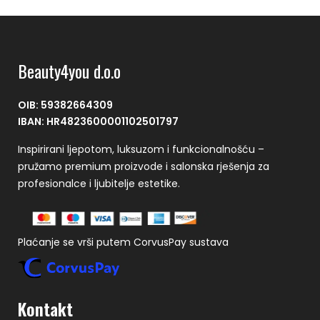
Beauty4you d.o.o
OIB: 59382664309
IBAN: HR4823600001102501797
Inspirirani ljepotom, luksuzom i funkcionalnošću –
pružamo premium proizvode i salonska rješenja za
profesionalce i ljubitelje estetike.
Plaćanje se vrši putem CorvusPay sustava
Kontakt