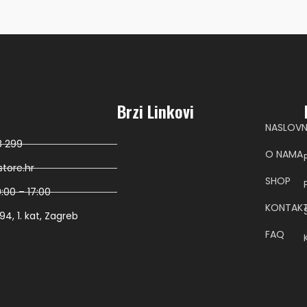
Brzi Linkovi
NASLOV
8 299
O NAMA
tore.hr
SHOP
:00 – 17:00
KONTAK
4, 1. kat, Zagreb
FAQ