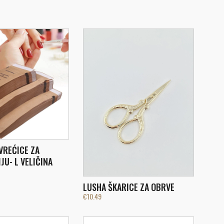
VREĆICE ZA
JU- L VELIČINA
LUSHA ŠKARICE ZA OBRVE
€
10.49