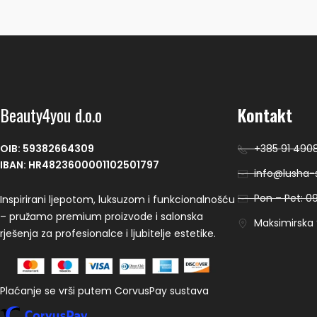
Beauty4you d.o.o
Kontakt
OIB: 59382664309
+385 91 490
IBAN: HR4823600001102501797
info@lusha-s
Pon – Pet: 09
Inspirirani ljepotom, luksuzom i funkcionalnošću
– pružamo premium proizvode i salonska
Maksimirska 9
rješenja za profesionalce i ljubitelje estetike.
Plaćanje se vrši putem CorvusPay sustava