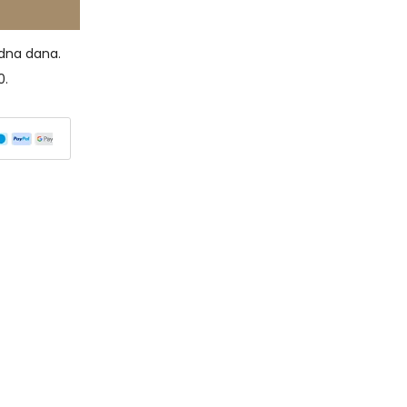
dna dana.
0.