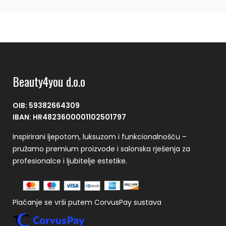
Beauty4you d.o.o
OIB: 59382664309
IBAN: HR4823600001102501797
Inspirirani ljepotom, luksuzom i funkcionalnošću –
pružamo premium proizvode i salonska rješenja za
profesionalce i ljubitelje estetike.
Plaćanje se vrši putem CorvusPay sustava