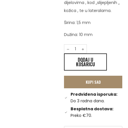
dijelovima , kod „slijepljenih „
kožica , te u lateralama.
Širina: 1,5 mm
Dužina: 10 mm
DODAJ U
KOŠARICU
KUPI SAD
Predviđena isporuka:
Do 3 radna dana.
Besplatna dostava:
Preko €70.