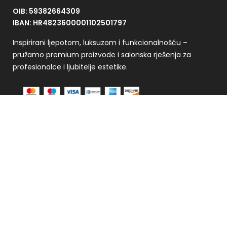
OIB: 59382664309
IBAN: HR4823600001102501797
Inspirirani ljepotom, luksuzom i funkcionalnošću –
pružamo premium proizvode i salonska rješenja za
profesionalce i ljubitelje estetike.
Plaćanje se vrši putem CorvusPay sustava
Kontakt
+385 91 4908 299
info@lusha-store.hr
Pon – Pet: 09:00 – 17:00