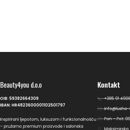
Beauty4you d.o.o
Kontakt
OIB: 59382664309
+385 91 490
IBAN: HR4823600001102501797
info@lusha-s
Pon – Pet: 09
Inspirirani ljepotom, luksuzom i funkcionalnošću
– pružamo premium proizvode i salonska
Maksimirska 9