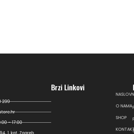
Brzi Linkovi
NASLOV
8 299
O NAMA
tore.hr
SHOP
:00 – 17:00
KONTAK
4, 1. kat, Zagreb