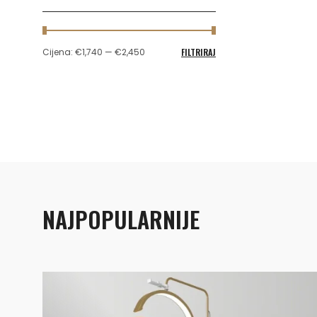
FILTRIRAJ
Cijena:
€1,740
—
€2,450
NAJPOPULARNIJE