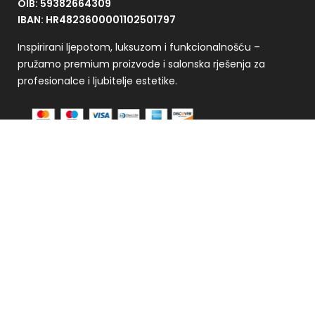
OIB: 59382664309
IBAN: HR4823600001102501797
Inspirirani ljepotom, luksuzom i funkcionalnošću –
pružamo premium proizvode i salonska rješenja za
profesionalce i ljubitelje estetike.
Plaćanje se vrši putem CorvusPay sustava
Kontakt
+385 91 4908 299
info@lusha-store.hr
Pon – Pet: 09:00 – 17:00
Maksimirska 94, 1. kat, Zagreb