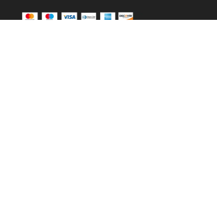
Plaćanje se vrši putem CorvusPay sustava
Kontakt
+385 91 4908 299
info@lusha-store.hr
Pon – Pet: 09:00 – 17:00
Maksimirska 94, 1. kat, Zagreb
Brzi Linkovi
NASLOVNA
O NAMA