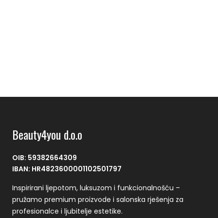
Beauty4you d.o.o
OIB: 59382664309
IBAN: HR4823600001102501797
Inspirirani ljepotom, luksuzom i funkcionalnošću –
pružamo premium proizvode i salonska rješenja za
profesionalce i ljubitelje estetike.