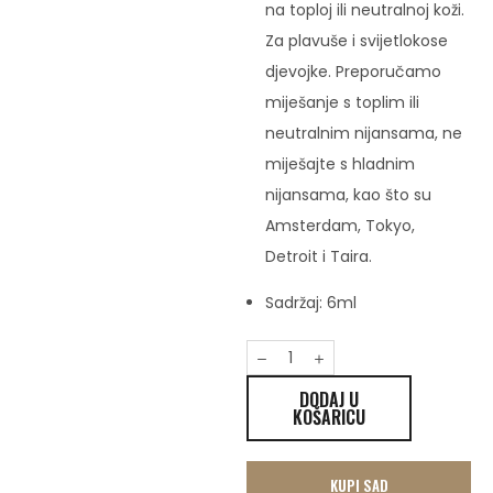
na toploj ili neutralnoj koži.
Za plavuše i svijetlokose
djevojke. Preporučamo
miješanje s toplim ili
neutralnim nijansama, ne
miješajte s hladnim
nijansama, kao što su
Amsterdam, Tokyo,
Detroit i Taira.
Sadržaj: 6ml
DODAJ U
KOŠARICU
KUPI SAD