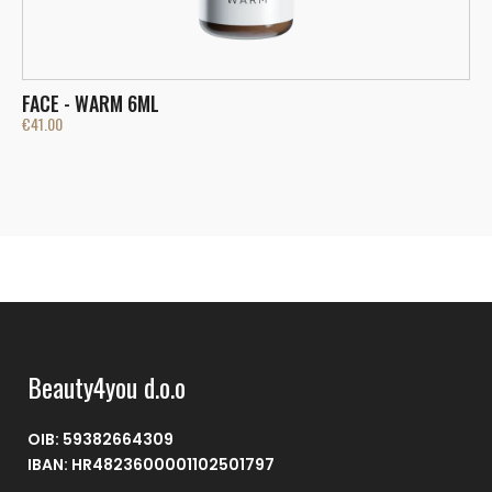
FACE - WARM 6ML
F
€
41.00
€
Beauty4you d.o.o
OIB: 59382664309
IBAN: HR4823600001102501797