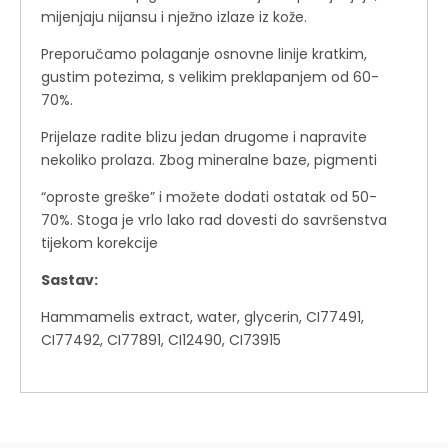
mijenjaju nijansu i nježno izlaze iz kože.
Preporučamo polaganje osnovne linije kratkim,
gustim potezima, s velikim preklapanjem od 60-
70%.
Prijelaze radite blizu jedan drugome i napravite
nekoliko prolaza. Zbog mineralne baze, pigmenti
“oproste greške” i možete dodati ostatak od 50-
70%. Stoga je vrlo lako rad dovesti do savršenstva
tijekom korekcije
Sastav:
Hammamelis extract, water, glycerin, CI77491,
CI77492, CI77891, CI12490, CI73915