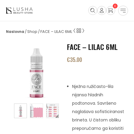
0
Shop
FACE – LILAC 6ML
/
/
FACE – LILAC 6ML
€
35.00
Nježna ružičasto-lila
nijansa hladnih
podtonova. Savršeno
naglašava sofisticiranost
brineta. U čistom obliku
preporučamo ga koristiti