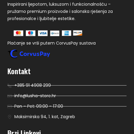
Inspirirani ljepotom, luksuzom i funkcionalnošću –
pružamo premium proizvode i salonska rješenja za
profesionalce i ljubitelje estetike.
Plaćanje se vrši putem CorvusPay sustava
Kontakt
+385 91 4908 299
info@lusha-store.hr
Pon – Pet: 09:00 – 17:00
Maksimirska 94, 1. kat, Zagreb
Brzi Linkovi