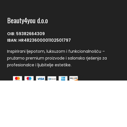
Beauty4you d.o.o
OIB: 59382664309
IBAN: HR4823600001102501797
Inspirirani ljepotom, luksuzom i funkcionalnošću –
pružamo premium proizvode i salonska rješenja za
profesionalce i ljubitelje estetike.
Plaćanje se vrši putem CorvusPay sustava
Kontakt