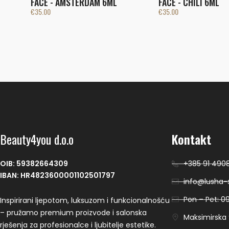
FACE - AMSTERDAM 6ML
FACE - CHILI 6ML
€
35.00
€
35.00
Beauty4you d.o.o
Kontakt
OIB: 59382664309
+385 91 490
IBAN: HR4823600001102501797
info@lusha-s
Pon – Pet: 09
Inspirirani ljepotom, luksuzom i funkcionalnošću
– pružamo premium proizvode i salonska
Maksimirska 9
rješenja za profesionalce i ljubitelje estetike.