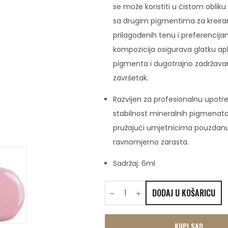
se može koristiti u čistom obliku 
sa drugim pigmentima za kreiran
prilagođenih tenu i preferencija
kompozicija osigurava glatku apl
pigmenta i dugotrajno zadržava
završetak.
Razvijen za profesionalnu upotr
stabilnost mineralnih pigmenata
pružajući umjetnicima pouzdanu 
ravnomjerno zarasta.
Sadržaj: 6ml
DODAJ U KOŠARICU
KUPI SAD