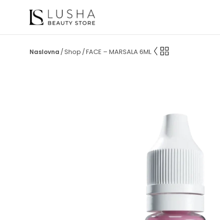
Shop
FACE – MARSALA 6ML
/
/