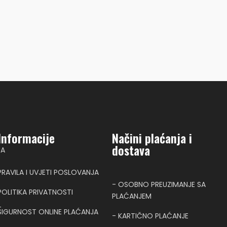
Informacije
Načini plaćanja i
dostava
NA
PRAVILA I UVJETI POSLOVANJA
- OSOBNO PREUZIMANJE SA
POLITIKA PRIVATNOSTI
PLAĆANJEM
T
SIGURNOST ONLINE PLAĆANJA
- KARTIČNO PLAĆANJE