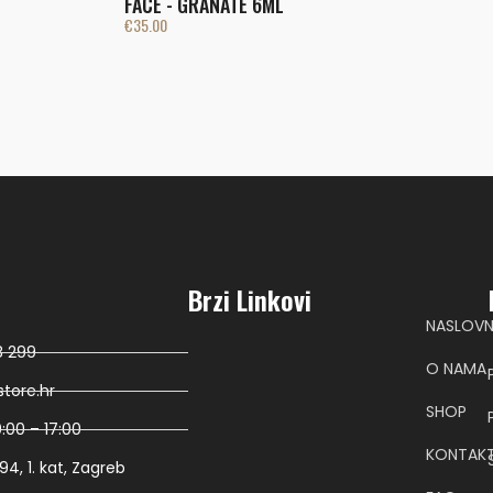
FACE - GRANATE 6ML
€
35.00
Brzi Linkovi
NASLOV
8 299
O NAMA
tore.hr
SHOP
:00 – 17:00
KONTAK
4, 1. kat, Zagreb