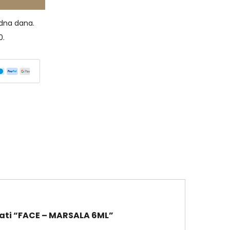
dna dana.
0.
irati “FACE – MARSALA 6ML”