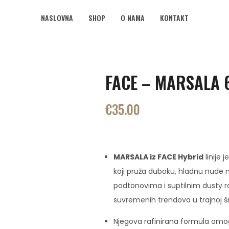
NASLOVNA
SHOP
O NAMA
KONTAKT
FACE – MARSALA 
€
35.00
MARSALA iz FACE Hybrid
linije 
koji pruža duboku, hladnu nude 
podtonovima i suptilnim dusty 
suvremenih trendova u trajnoj š
Njegova rafinirana formula om