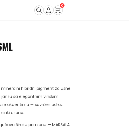
0
6ML
je mineralni hibridni pigment za usne
nijansu sa elegantnim vinskim
rose akcentima — savršen odraz
minki usana.
ogućava široku primjenu — MARSALA