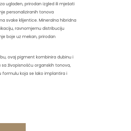
za uglađen, prirodan izgled ili mješati
je personaliziranih tonova
ma svake klijentice. Mineralna hibridna
ikaciju, ravnomjernu distribuciju
nje boje uz mekan, prirodan
ebu, ovaj pigment kombinira dubinu i
 sa živopisnošću organskih tonova,
formulu koja se lako implantira i