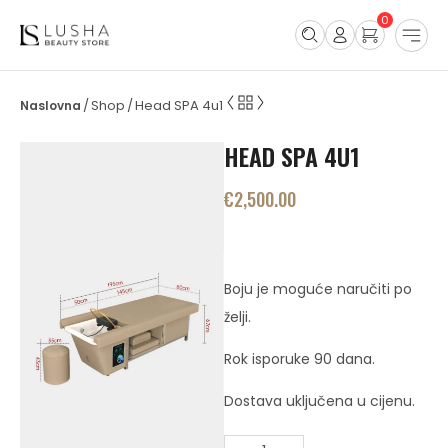
0
Shop
Head SPA 4u1
/
/
HEAD SPA 4U1
€
2,500.00
Boju je moguće naručiti po
želji.
Rok isporuke 90 dana.
Dostava uključena u cijenu.