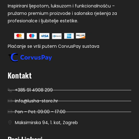
Inspirirani ljepotom, luksuzom i funkcionalnošću –
pružamo premium proizvode i salonska rješenja za
profesionalce i ljubitelje estetike.
Plaćanje se vrši putem CorvusPay sustava
Kontakt
+385 91 4908 299
info@lusha-store.hr
Pon – Pet: 09:00 – 17:00
Maksimirska 94, 1. kat, Zagreb