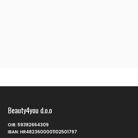
F
€
Beauty4you d.o.o
OIB: 59382664309
IBAN: HR4823600001102501797