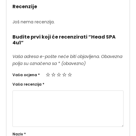
Recenzije
Još nema recenzija.
Budite prvi koji će recenzirati “Head SPA
4u1”
Vaša adresa e-pošte neće biti objavljena.
Obavezna
polja su označena sa
* (obavezno)
Vaša ocjena
*
Vaša recenzija
*
Naziv
*