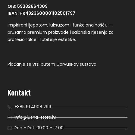
OIB: 59382664309
IBAN: HR4823600001102501797
Inspirirani ljepotom, luksuzom i funkcionalnošću –
pružamo premium proizvode i salonska rješenja za
profesionalce i ljubitelje estetike.
Plaćanje se vrši putem CorvusPay sustava
Kontakt
+385 91 4908 299
info@lusha-store.hr
Pon – Pet: 09:00 – 17:00