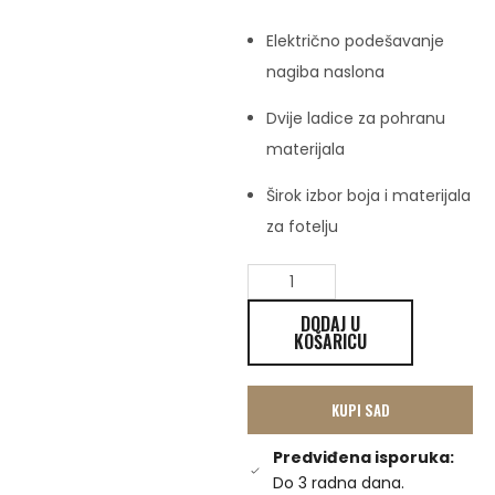
Električno podešavanje
nagiba naslona
Dvije ladice za pohranu
materijala
Širok izbor boja i materijala
za fotelju
DODAJ U
KOŠARICU
KUPI SAD
Predviđena isporuka:
Do 3 radna dana.