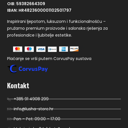
OIB: 59382664309
IBAN: HR4823600001102501797
Inspirirani ljepotom, luksuzom i funkcionalnošću –
pružamo premium proizvode i salonska rješenja za
profesionalce i ljubitelje estetike.
Plaćanje se vrši putem CorvusPay sustava
Kontakt
+385 91 4908 299
info@lusha-store.hr
Pon – Pet: 09:00 – 17:00