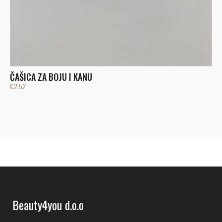
R
ČAŠICA ZA BOJU I KANU
€
€
2.52
Beauty4you d.o.o