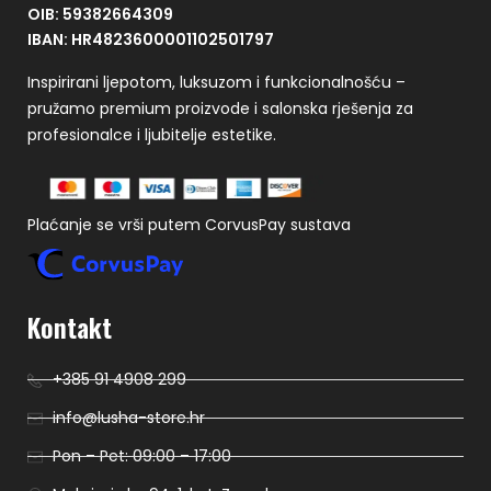
OIB: 59382664309
IBAN: HR4823600001102501797
Inspirirani ljepotom, luksuzom i funkcionalnošću –
pružamo premium proizvode i salonska rješenja za
profesionalce i ljubitelje estetike.
Plaćanje se vrši putem CorvusPay sustava
Kontakt
+385 91 4908 299
info@lusha-store.hr
Pon – Pet: 09:00 – 17:00