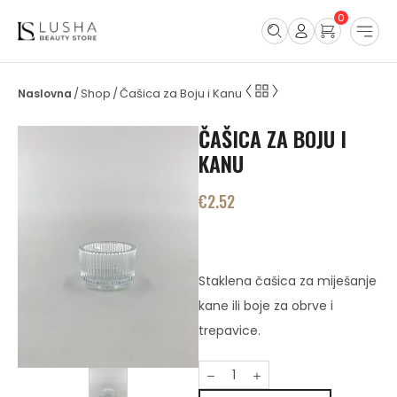
0
Shop
Čašica za Boju i Kanu
/
/
ČAŠICA ZA BOJU I
KANU
€
2.52
Staklena čašica za miješanje
kane ili boje za obrve i
trepavice.