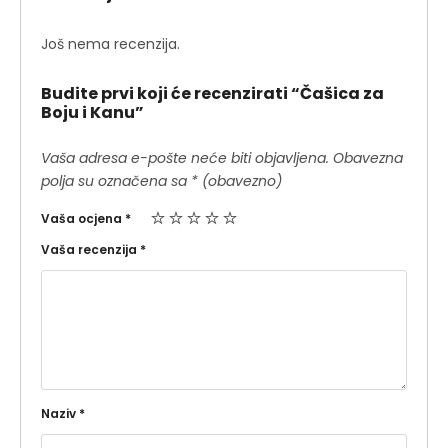
Još nema recenzija.
Budite prvi koji će recenzirati “Čašica za
Boju i Kanu”
Vaša adresa e-pošte neće biti objavljena.
Obavezna
polja su označena sa
* (obavezno)
Vaša ocjena
*
Vaša recenzija
*
Naziv
*