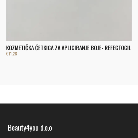
B
KOZMETIČKA ČETKICA ZA APLICIRANJE BOJE- REFECTOCIL
€
€
11.28
Beauty4you d.o.o