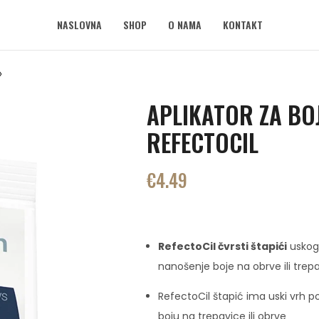
NASLOVNA
SHOP
O NAMA
KONTAKT
APLIKATOR ZA BOJ
REFECTOCIL
€
4.49
RefectoCil čvrsti štapići
uskog 
nanošenje boje na obrve ili trep
RefectoCil štapić ima uski vrh
boju na trepavice ili obrve