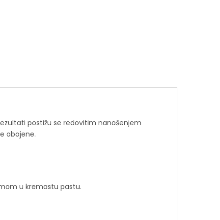
i rezultati postižu se redovitim nanošenjem
je obojene.
kremom u kremastu pastu.