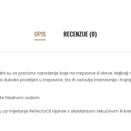
OPIS
RECENZIJE (0)
lni su za precizno nanošenje boje na trepavice ili obrve. Najbolj
duboko prodrijeti u trepavice, što ih ostavlja intenzivnije i trajni
rite hladnom vodom.
 su za miješanje RefectoCil nijanse s oksidansom tekućinom ili 