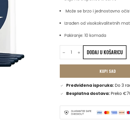
Može se brzo i jednostavno očis
Izrađen od visokokvalitetnih mat
Pakiranje: 10 komada
DODAJ U KOŠARICU
KUPI SAD
Predviđena isporuka:
Do 3 ra
Besplatna dostava:
Preko €7