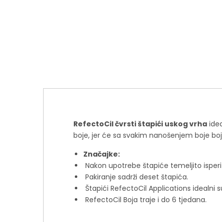
RefectoCil čvrsti štapići uskog vrha
idea
boje, jer će sa svakim nanošenjem boje boja 
Značajke:
Nakon upotrebe štapiće temeljito ispe
Pakiranje sadrži deset štapića.
Štapići RefectoCil Applications idealni
RefectoCil Boja traje i do 6 tjedana.