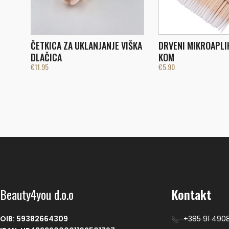
ČETKICA ZA UKLANJANJE VIŠKA
DRVENI MIKROAPLI
DLAČICA
KOM
€
11.95
€
5.90
Beauty4you d.o.o
Kontakt
OIB: 59382664309
+385 91 490