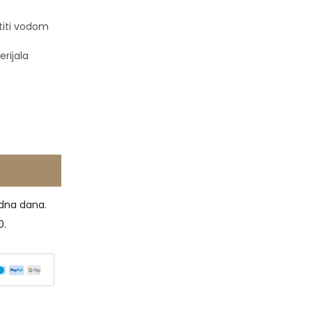
titi vodom
erijala
dna dana.
0.