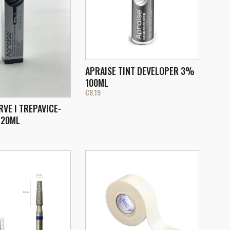
APRAISE TINT DEVELOPER 3%
100ML
€
8.19
RVE I TREPAVICE-
1 20ML