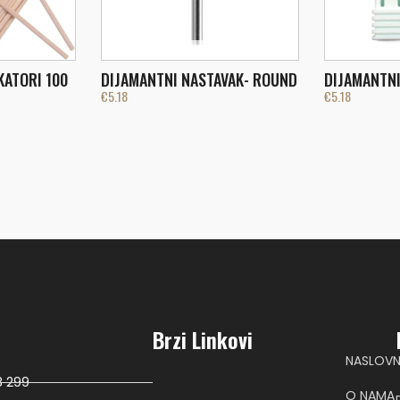
DIJAMANTNI NASTAVAK- ROUND
DIJAMANTNI
KATORI 100
€
5.18
€
5.18
Brzi Linkovi
NASLOV
8 299
O NAMA