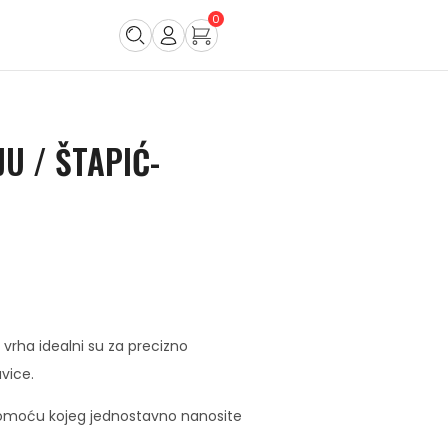
0
U / ŠTAPIĆ-
vrha idealni su za precizno
avice.
 pomoću kojeg jednostavno nanosite