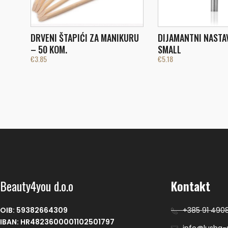
DRVENI ŠTAPIĆI ZA MANIKURU
DIJAMANTNI NASTA
– 50 KOM.
SMALL
€
3.85
€
5.18
Beauty4you d.o.o
Kontakt
OIB: 59382664309
+385 91 490
IBAN: HR4823600001102501797