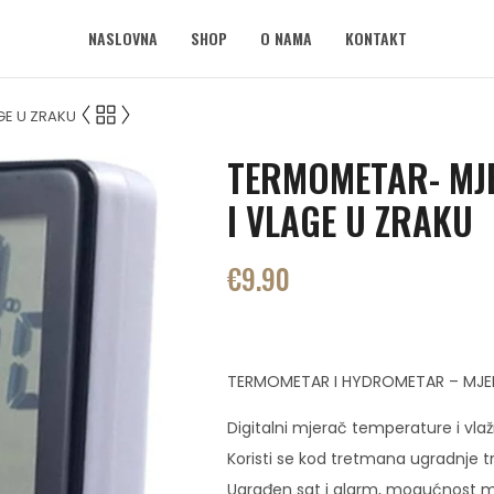
NASLOVNA
SHOP
O NAMA
KONTAKT
GE U ZRAKU
TERMOMETAR- MJ
I VLAGE U ZRAKU
€
9.90
TERMOMETAR I HYDROMETAR – MJER
Digitalni mjerač temperature i vlaž
Koristi se kod tretmana ugradnje t
Ugrađen sat i alarm, mogućnost m