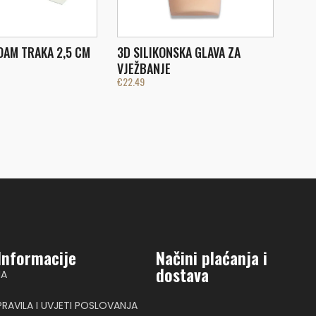
OAM TRAKA 2,5 CM
3D SILIKONSKA GLAVA ZA
VJEŽBANJE
€
22.49
Informacije
Načini plaćanja i
dostava
NA
PRAVILA I UVJETI POSLOVANJA