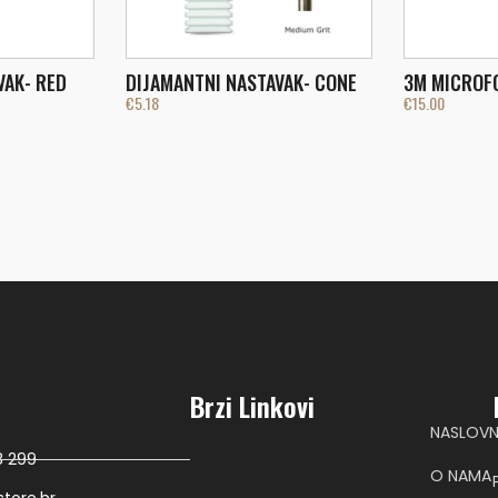
VAK- RED
DIJAMANTNI NASTAVAK- CONE
3M MICROF
€
5.18
€
15.00
Brzi Linkovi
NASLOV
8 299
O NAMA