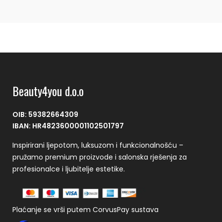
Beauty4you d.o.o
OIB: 59382664309
IBAN: HR4823600001102501797
Inspirirani ljepotom, luksuzom i funkcionalnošću –
pružamo premium proizvode i salonska rješenja za
profesionalce i ljubitelje estetike.
Plaćanje se vrši putem CorvusPay sustava