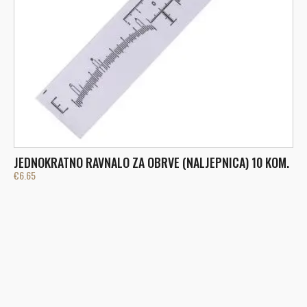
JEDNOKRATNO RAVNALO ZA OBRVE (NALJEPNICA) 10 KOM.
H
€
6.65
€