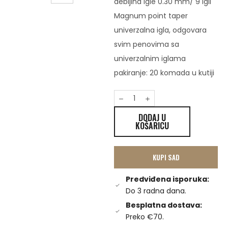
debljina igle 0.30 mm/ 9 igli
Magnum point taper
univerzalna igla, odgovara
svim penovima sa
univerzalnim iglama
pakiranje: 20 komada u kutiji
DODAJ U
KOŠARICU
KUPI SAD
Predviđena isporuka:
Do 3 radna dana.
Besplatna dostava:
Preko €70.