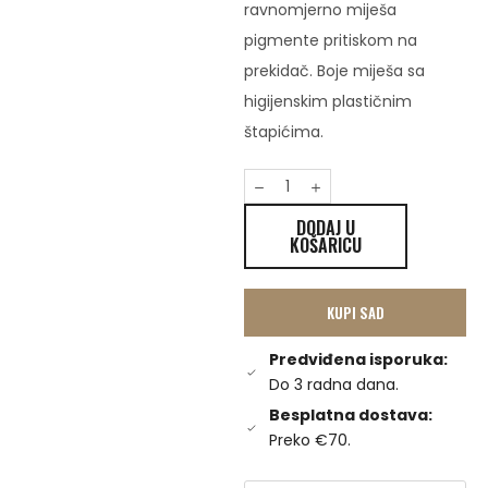
ravnomjerno miješa
pigmente pritiskom na
prekidač. Boje miješa sa
higijenskim plastičnim
štapićima.
DODAJ U
KOŠARICU
KUPI SAD
Predviđena isporuka:
Do 3 radna dana.
Besplatna dostava:
Preko €70.