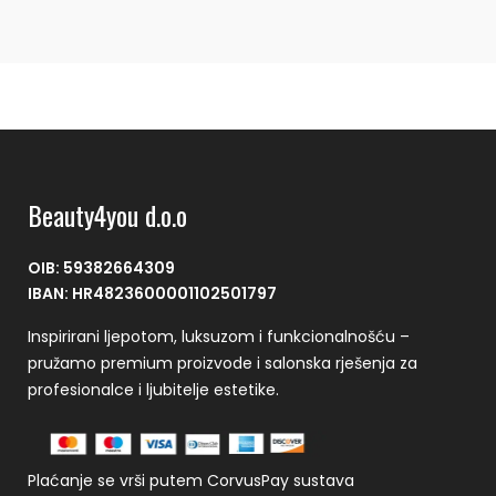
Beauty4you d.o.o
OIB: 59382664309
IBAN: HR4823600001102501797
Inspirirani ljepotom, luksuzom i funkcionalnošću –
pružamo premium proizvode i salonska rješenja za
profesionalce i ljubitelje estetike.
Plaćanje se vrši putem CorvusPay sustava