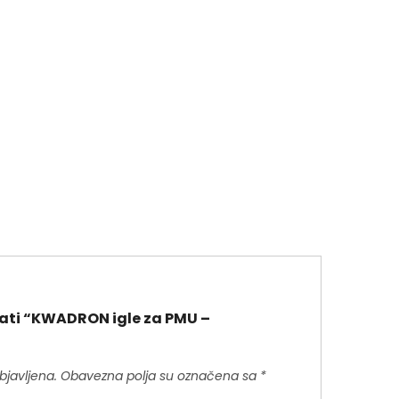
irati “KWADRON igle za PMU –
bjavljena.
Obavezna polja su označena sa
*