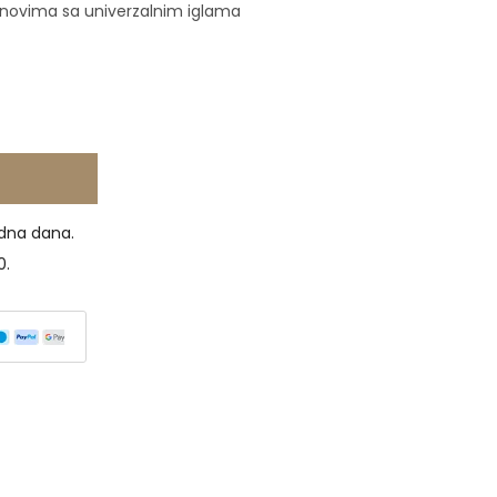
enovima sa univerzalnim iglama
dna dana.
0.