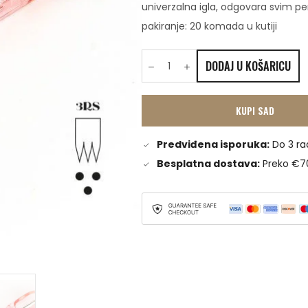
univerzalna igla, odgovara svim p
pakiranje: 20 komada u kutiji
DODAJ U KOŠARICU
KUPI SAD
Predviđena isporuka:
Do 3 ra
Besplatna dostava:
Preko €7