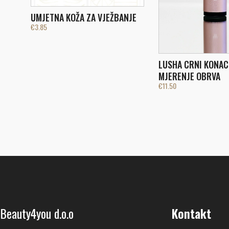
UMJETNA KOŽA ZA VJEŽBANJE
€
3.85
LUSHA CRNI KONAC
MJERENJE OBRVA
€
11.50
Beauty4you d.o.o
Kontakt