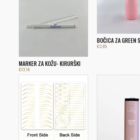
BOČICA ZA GREEN 
€
3.85
MARKER ZA KOŽU- KIRURŠKI
€
13.14