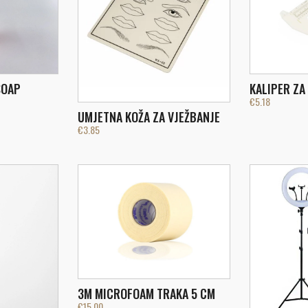
SOAP
KALIPER ZA
€
5.18
UMJETNA KOŽA ZA VJEŽBANJE
€
3.85
3M MICROFOAM TRAKA 5 CM
€
15.00