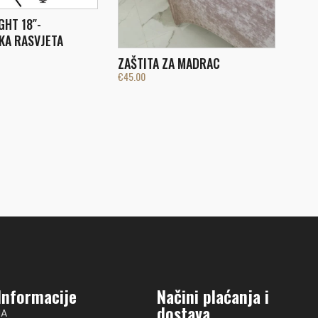
GHT 18″-
KA RASVJETA
ZAŠTITA ZA MADRAC
€
45.00
Informacije
Načini plaćanja i
dostava
NA