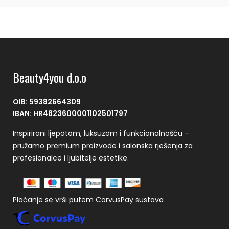
Beauty4you d.o.o
OIB: 59382664309
IBAN: HR4823600001102501797
Inspirirani ljepotom, luksuzom i funkcionalnošću –
pružamo premium proizvode i salonska rješenja za
profesionalce i ljubitelje estetike.
Plaćanje se vrši putem CorvusPay sustava