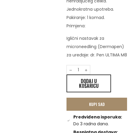
nehrđajućeg čelika.
Jednokratna upotreba.
Pakiranje: 1 komad.
Primjena:
Iglični nastavak za
microneedling (Dermapen)
za uređaje: dr. Pen ULTIMA M8
DODAJ U
KOŠARICU
KUPI SAD
Predviđena isporuka:
Do 3 radna dana.
Besplatna dostava: