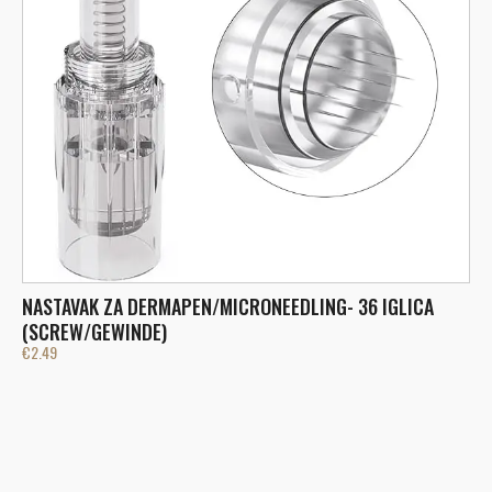
NASTAVAK ZA DERMAPEN/MICRONEEDLING- 36 IGLICA
N
€
(SCREW/GEWINDE)
€
2.49