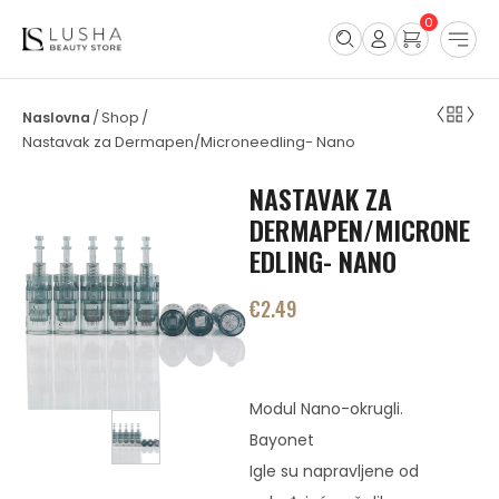
0
Shop
/
/
Nastavak za Dermapen/Microneedling- Nano
NASTAVAK ZA
DERMAPEN/MICRONE
EDLING- NANO
€
2.49
Modul Nano-okrugli.
Bayonet
Igle su napravljene od