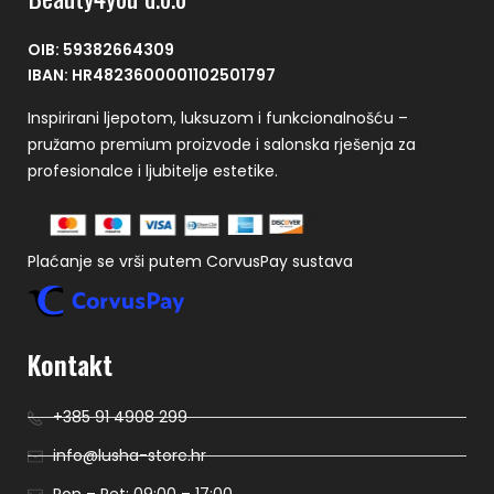
OIB: 59382664309
IBAN: HR4823600001102501797
Inspirirani ljepotom, luksuzom i funkcionalnošću –
pružamo premium proizvode i salonska rješenja za
profesionalce i ljubitelje estetike.
Plaćanje se vrši putem CorvusPay sustava
Kontakt
+385 91 4908 299
info@lusha-store.hr