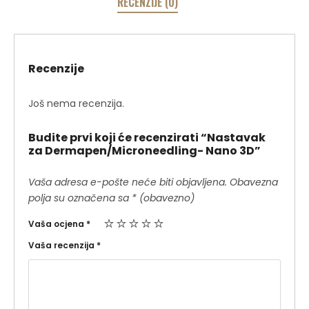
RECENZIJE (0)
Recenzije
Još nema recenzija.
Budite prvi koji će recenzirati “Nastavak
za Dermapen/Microneedling- Nano 3D”
Vaša adresa e-pošte neće biti objavljena.
Obavezna
polja su označena sa
* (obavezno)
Vaša ocjena
*
Vaša recenzija
*