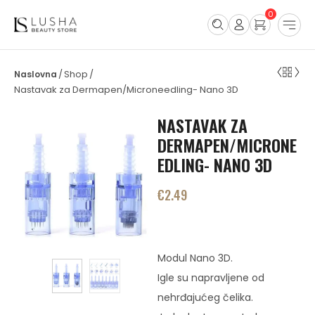
0
Shop
/
/
Nastavak za Dermapen/Microneedling- Nano 3D
NASTAVAK ZA
DERMAPEN/MICRONE
EDLING- NANO 3D
€
2.49
Modul Nano 3D.
Igle su napravljene od
nehrđajućeg čelika.