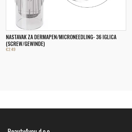
NASTAVAK ZA DERMAPEN/MICRONEEDLING- 36 IGLICA
N
€
(SCREW/GEWINDE)
€
2.49
Beauty4you d.o.o