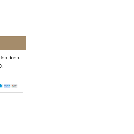
dna dana.
0.