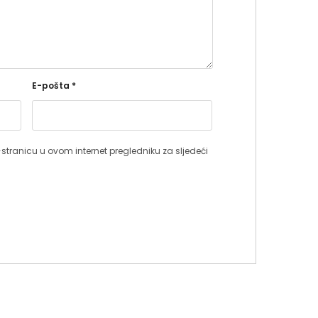
E-pošta
*
stranicu u ovom internet pregledniku za sljedeći