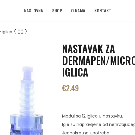
NASLOVNA
SHOP
O NAMA
KONTAKT
iglica
NASTAVAK ZA
DERMAPEN/MICRO
IGLICA
€
2.49
Modul sa 12 iglica u nastavku.
Igle su napravljene od nehrđajućeg
Jednokratna upotreba.