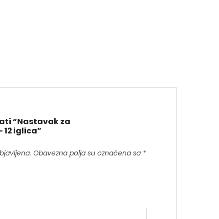
irati “Nastavak za
12 iglica”
bjavljena.
Obavezna polja su označena sa
*