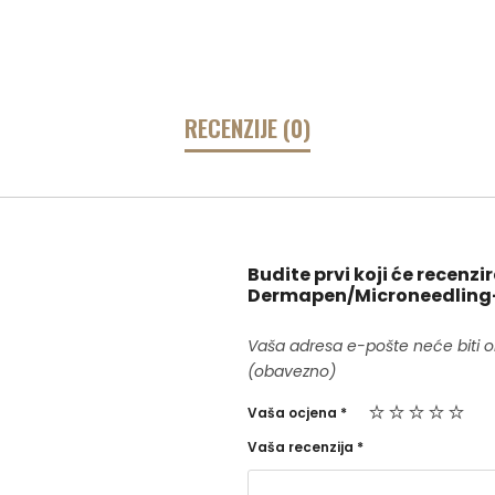
RECENZIJE (0)
Budite prvi koji će recenz
Dermapen/Microneedling- 
Vaša adresa e-pošte neće biti o
(obavezno)
Vaša ocjena
*
Vaša recenzija
*