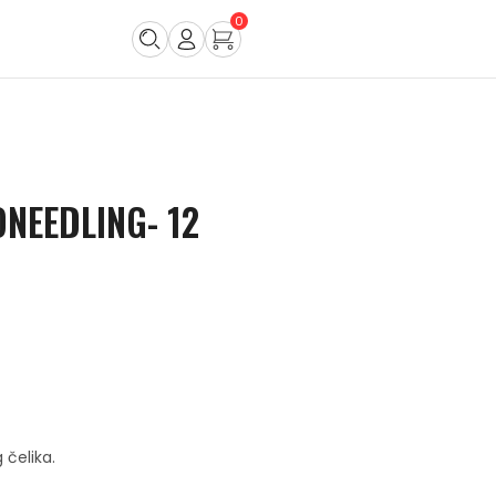
0
NEEDLING- 12
 čelika.