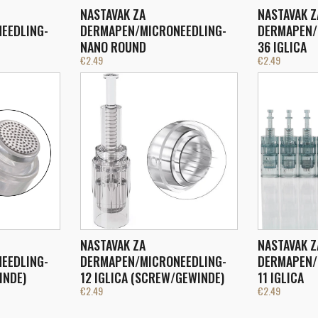
NASTAVAK ZA
NASTAVAK Z
EEDLING-
DERMAPEN/MICRONEEDLING-
DERMAPEN/
NANO ROUND
36 IGLICA
€
2.49
€
2.49
NASTAVAK ZA
NASTAVAK Z
EEDLING-
DERMAPEN/MICRONEEDLING-
DERMAPEN/
INDE)
12 IGLICA (SCREW/GEWINDE)
11 IGLICA
€
2.49
€
2.49