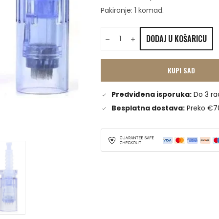
Pakiranje: 1 komad.
DODAJ U KOŠARICU
KUPI SAD
Predviđena isporuka:
Do 3 ra
Besplatna dostava:
Preko €7