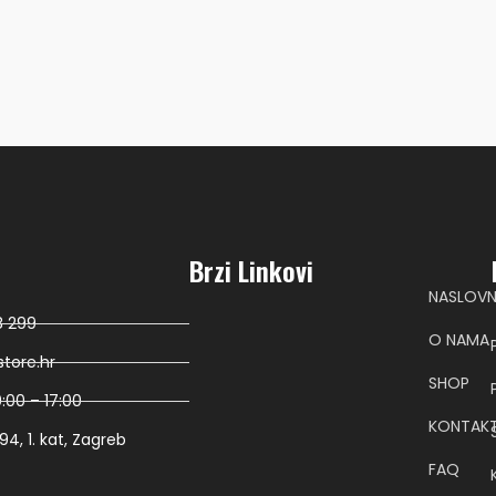
Brzi Linkovi
NASLOV
8 299
O NAMA
tore.hr
SHOP
:00 – 17:00
KONTAK
4, 1. kat, Zagreb
FAQ