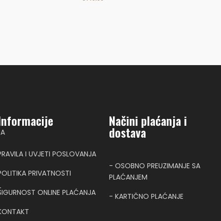
Informacije
Načini plaćanja i
dostava
NA
PRAVILA I UVJETI POSLOVANJA
- OSOBNO PREUZIMANJE SA
POLITIKA PRIVATNOSTI
PLAĆANJEM
T
SIGURNOST ONLINE PLAĆANJA
- KARTIČNO PLAĆANJE
KONTAKT