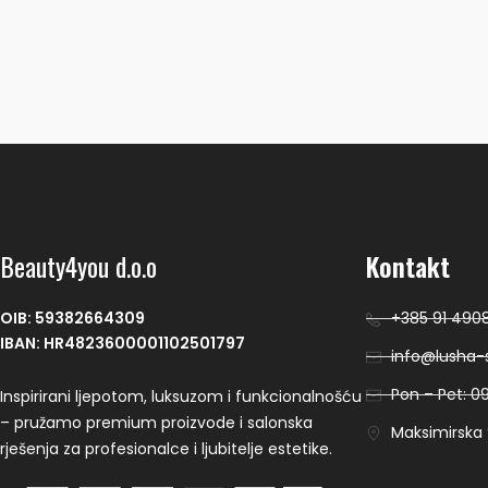
Beauty4you d.o.o
Kontakt
OIB: 59382664309
+385 91 490
IBAN: HR4823600001102501797
info@lusha-s
Pon – Pet: 09
Inspirirani ljepotom, luksuzom i funkcionalnošću
– pružamo premium proizvode i salonska
Maksimirska 9
rješenja za profesionalce i ljubitelje estetike.