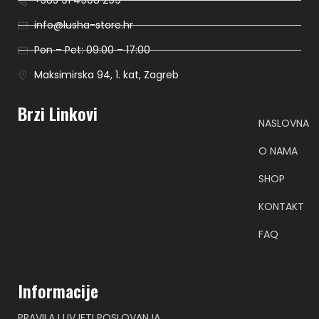
+385 91 4908 299
info@lusha-store.hr
Pon – Pet: 09:00 – 17:00
Maksimirska 94, 1. kat, Zagreb
Brzi Linkovi
NASLOVNA
O NAMA
SHOP
KONTAKT
FAQ
Informacije
PRAVILA I UVJETI POSLOVANJA