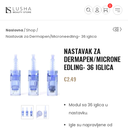
0
Shop
/
/
Nastavak za Dermapen/Microneedling- 36 iglica
NASTAVAK ZA
DERMAPEN/MICRONE
EDLING- 36 IGLICA
€
2.49
Modul sa 36 iglica u
nastavku.
Igle su napravljene od