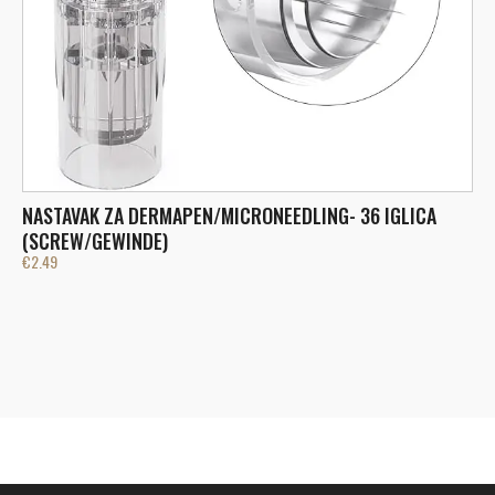
NASTAVAK ZA DERMAPEN/MICRONEEDLING- 36 IGLICA
N
€
(SCREW/GEWINDE)
€
2.49