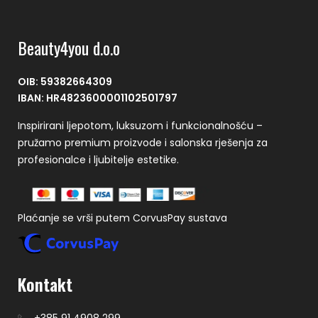
Beauty4you d.o.o
OIB: 59382664309
IBAN: HR4823600001102501797
Inspirirani ljepotom, luksuzom i funkcionalnošću –
pružamo premium proizvode i salonska rješenja za
profesionalce i ljubitelje estetike.
Plaćanje se vrši putem CorvusPay sustava
Kontakt