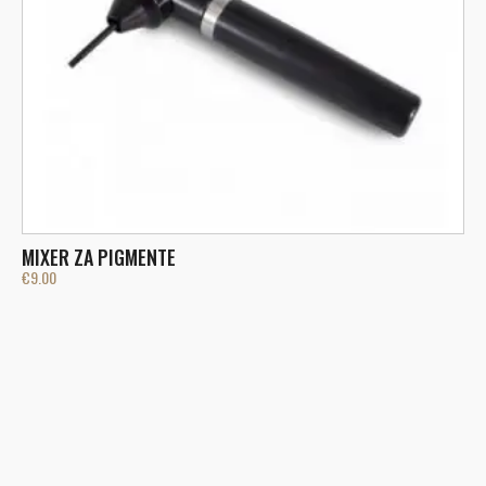
MIXER ZA PIGMENTE
€
9.00
Z
€