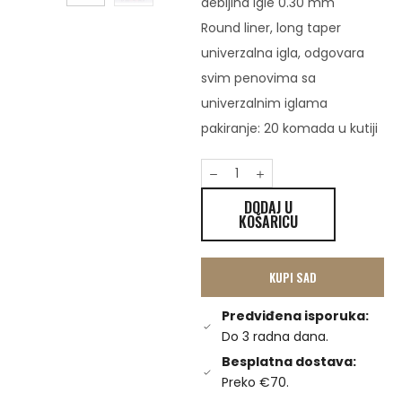
debljina igle 0.30 mm
Round liner, long taper
univerzalna igla, odgovara
svim penovima sa
univerzalnim iglama
pakiranje: 20 komada u kutiji
DODAJ U
KOŠARICU
KUPI SAD
Predviđena isporuka:
Do 3 radna dana.
Besplatna dostava:
Preko €70.