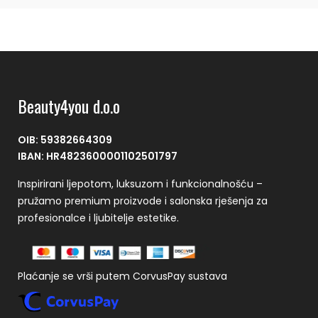
Beauty4you d.o.o
OIB: 59382664309
IBAN: HR4823600001102501797
Inspirirani ljepotom, luksuzom i funkcionalnošću –
pružamo premium proizvode i salonska rješenja za
profesionalce i ljubitelje estetike.
Plaćanje se vrši putem CorvusPay sustava