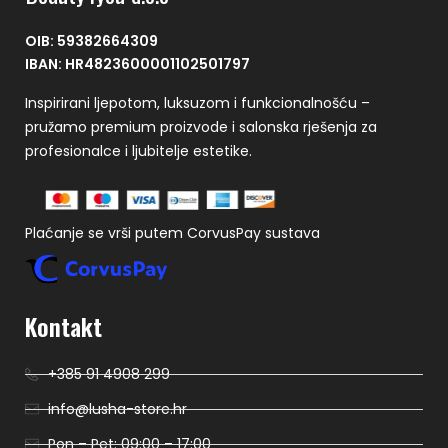
OIB: 59382664309
IBAN: HR4823600001102501797
Inspirirani ljepotom, luksuzom i funkcionalnošću –
pružamo premium proizvode i salonska rješenja za
profesionalce i ljubitelje estetike.
Plaćanje se vrši putem CorvusPay sustava
Kontakt
+385 91 4908 299
info@lusha-store.hr
Pon – Pet: 09:00 – 17:00