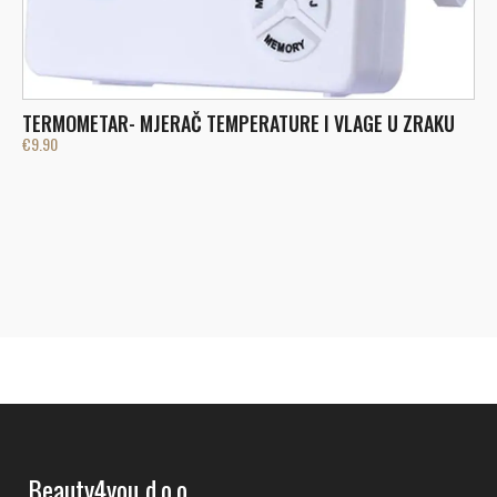
P
€
TERMOMETAR- MJERAČ TEMPERATURE I VLAGE U ZRAKU
€
9.90
Beauty4you d.o.o