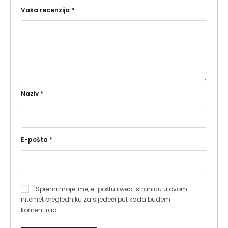
Vaša recenzija
*
Naziv
*
E-pošta
*
Spremi moje ime, e-poštu i web-stranicu u ovom
internet pregledniku za sljedeći put kada budem
komentirao.