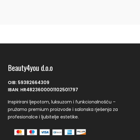
Beauty4you d.o.o
OIB: 59382664309
IBAN: HR4823600001102501797
Inspirirani ljepotom, luksuzom i funkcionalnošću –
pružamo premium proizvode i salonska rješenja za
profesionalce i ljubitelje estetike.