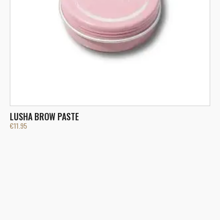
LUSHA BROW PASTE
H
€
11.95
€