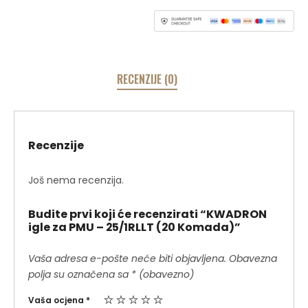
RECENZIJE (0)
Recenzije
Još nema recenzija.
Budite prvi koji će recenzirati “KWADRON
igle za PMU – 25/1RLLT (20 Komada)”
Vaša adresa e-pošte neće biti objavljena.
Obavezna
polja su označena sa
* (obavezno)
Vaša ocjena
*