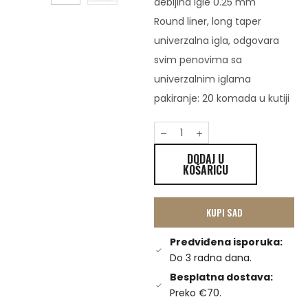
debljina igle 0.25 mm
Round liner, long taper
univerzalna igla, odgovara
svim penovima sa
univerzalnim iglama
pakiranje: 20 komada u kutiji
DODAJ U
KOŠARICU
KUPI SAD
Predviđena isporuka:
Do 3 radna dana.
Besplatna dostava:
Preko €70.