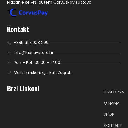
Plaćanje se vrši putem CorvusPay sustava
Kontakt
+385 91 4908 299
info@lusha-store.hr
Pon – Pet: 09:00 – 17:00
Maksimirska 94, 1. kat, Zagreb
Brzi Linkovi
NASLOVNA
O NAMA
SHOP
KONTAKT