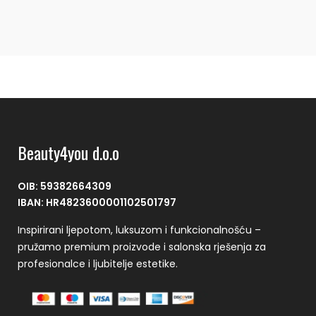
Beauty4you d.o.o
OIB: 59382664309
IBAN: HR4823600001102501797
Inspirirani ljepotom, luksuzom i funkcionalnošću –
pružamo premium proizvode i salonska rješenja za
profesionalce i ljubitelje estetike.