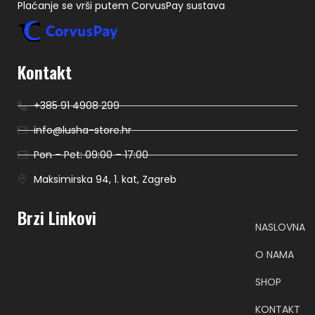
Plaćanje se vrši putem CorvusPay sustava
Kontakt
+385 91 4908 299
info@lusha-store.hr
Pon – Pet: 09:00 – 17:00
Maksimirska 94, 1. kat, Zagreb
Brzi Linkovi
NASLOVNA
O NAMA
SHOP
KONTAKT