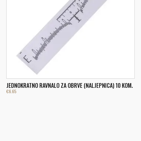
JEDNOKRATNO RAVNALO ZA OBRVE (NALJEPNICA) 10 KOM.
H
€
6.65
€