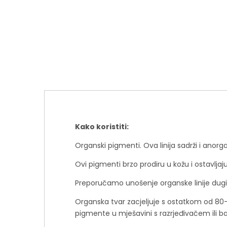
Kako koristiti:
Organski pigmenti. Ova linija sadrži i anor
Ovi pigmenti brzo prodiru u kožu i ostavljaj
Preporučamo unošenje organske linije dugi
Organska tvar zacjeljuje s ostatkom od 80-
pigmente u mješavini s razrjeđivačem ili baz