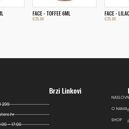
ML
FACE - TOFFEE 6ML
FACE - LILA
€
35.00
€
35.00
Brzi Linkovi
NASLOV
8 299
O NAMA
tore.hr
SHOP
:00 – 17:00