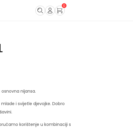
0
L
 osnovna nijansa.
mlade i svijetle djevojke. Dobro
šavini.
ručamo korištenje u kombinaciji s