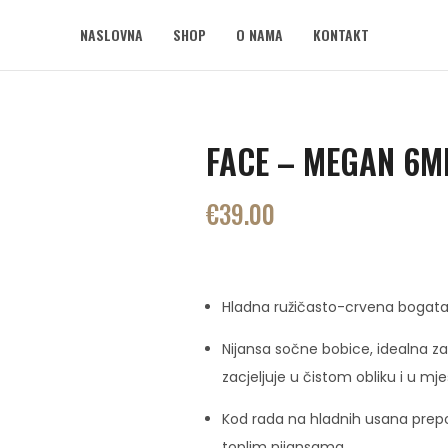
NASLOVNA
SHOP
O NAMA
KONTAKT
FACE – MEGAN 6M
€
39.00
Hladna ružičasto-crvena bogata
Nijansa sočne bobice, idealna za 
zacjeljuje u čistom obliku i u mje
Kod rada na hladnih usana prepo
toplim nijansama.