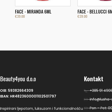
FACE - MIRANDA 6ML
FACE - BELLUCCI 6
€
39.00
€
39.00
Beauty4you d.o.o
Kontakt
OIB: 59382664309
+385 91 490
IBAN: HR4823600001102501797
info@lusha-s
Pon – Pet: 09
Inspirirani ljepotom, luksuzom i funkcionalnošću