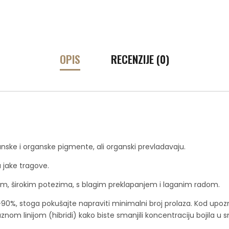
OPIS
RECENZIJE (0)
ganske i organske pigmente, ali organski prevladavaju.
u jake tragove.
m, širokim potezima, s blagim preklapanjem i laganim radom.
90%, stoga pokušajte napraviti minimalni broj prolaza. Kod upozna
nom linijom (hibridi) kako biste smanjili koncentraciju bojila u s