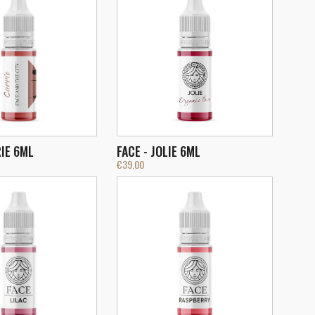
RIE 6ML
FACE - JOLIE 6ML
€
39.00