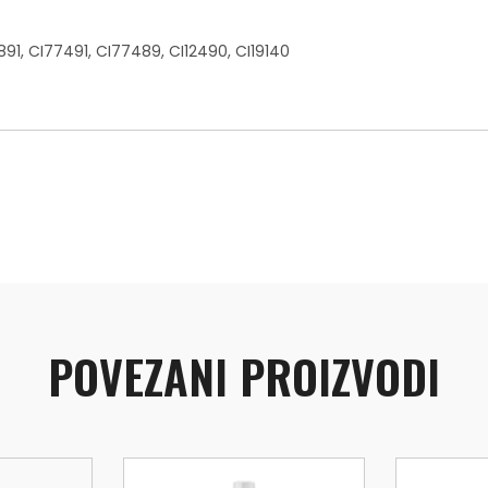
91, CI77491, CI77489, CI12490, CI19140
POVEZANI PROIZVODI