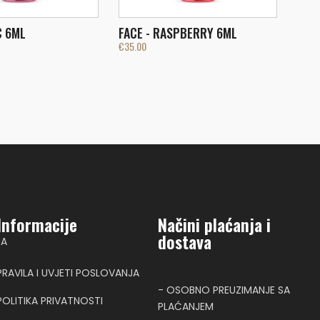
C 6ML
FACE - RASPBERRY 6ML
€
35.00
Informacije
Načini plaćanja i
dostava
NA
PRAVILA I UVJETI POSLOVANJA
- OSOBNO PREUZIMANJE SA
POLITIKA PRIVATNOSTI
PLAĆANJEM