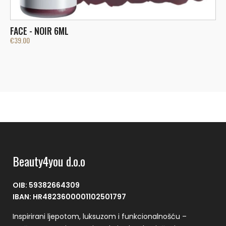
FACE - NOIR 6ML
F
€
39.00
€
Beauty4you d.o.o
OIB: 59382664309
IBAN: HR4823600001102501797
Inspirirani ljepotom, luksuzom i funkcionalnošću –