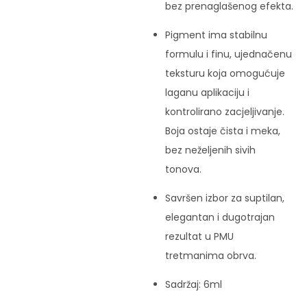
bez prenaglašenog efekta.
Pigment ima stabilnu
formulu i finu, ujednačenu
teksturu koja omogućuje
laganu aplikaciju i
kontrolirano zacjeljivanje.
Boja ostaje čista i meka,
bez neželjenih sivih
tonova.
Savršen izbor za suptilan,
elegantan i dugotrajan
rezultat u PMU
tretmanima obrva.
Sadržaj: 6ml