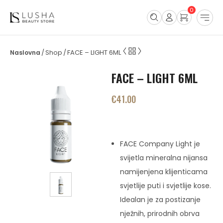
0
Shop
FACE – LIGHT 6ML
/
/
FACE – LIGHT 6ML
€
41.00
FACE Company Light je
svijetla mineralna nijansa
namijenjena klijenticama
svjetlije puti i svjetlije kose.
Idealan je za postizanje
nježnih, prirodnih obrva