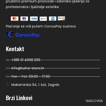
pružamo premium proizvode i salonska rješenja za
profesionalce i ljubitelje estetike.
Plaćanje se vrši putem CorvusPay sustava
Kontakt
+385 91 4908 299
info@lusha-store.hr
Pon – Pet: 09:00 – 17:00
Maksimirska 94, 1. kat, Zagreb
Brzi Linkovi
NASLOVNA