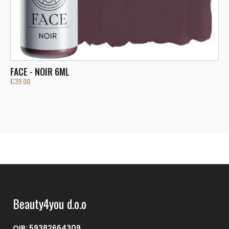
FACE - NOIR 6ML
F
€
39.00
€
Beauty4you d.o.o
OIB: 59382664309