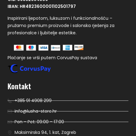
IBAN: HR4823600001102501797
Inspirirani ljepotom, luksuzom i funkcionalnošću –
pružamo premium proizvode i salonska rješenja za
profesionalce i ljubitelje estetike.
Plaćanje se vrši putem CorvusPay sustava
Kontakt
+385 91 4908 299
info@lusha-store.hr
Pon – Pet: 09:00 – 17:00
Maksimirska 94, 1. kat, Zagreb