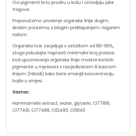
Ovi pigmenti brzo prodiru u kožu i ostavljaju jake
tragove.
Preporučamo unošenje organske linije dugim,
širokim potezima, s blagim preklapanjem i laganim
radom.
Organska tvar zacjeljuje s ostatkom od 80-90%,
stoga pokušajte napraviti minimalni broj prolaza.
Kod upoznavanja organske linije možete koristiti
pigmente u mješavini s razrjeđivačem ili baznom
linijom (hibridi) kako biste smanjili koncentraciju
bojila u smjesi.
Sastav:
Hammamelis extract, water, glycerin, CI77891,
CI77491, CI77489, CI12490, CI19140