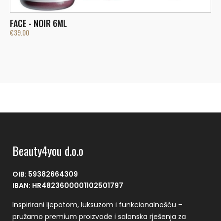
FACE - NOIR 6ML
F
€
39.00
€
Beauty4you d.o.o
OIB: 59382664309
IBAN: HR4823600001102501797
Inspirirani ljepotom, luksuzom i funkcionalnošću –
pružamo premium proizvode i salonska rješenja za