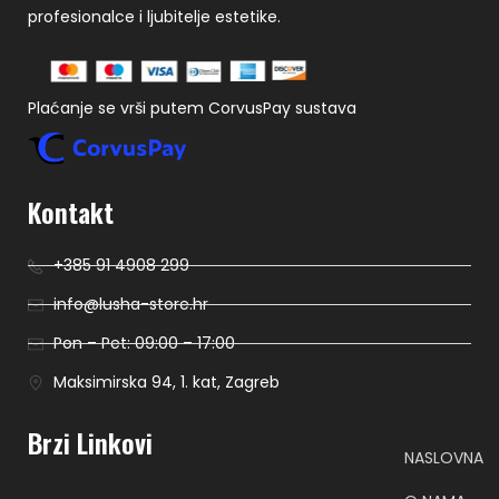
profesionalce i ljubitelje estetike.
Plaćanje se vrši putem CorvusPay sustava
Kontakt
+385 91 4908 299
info@lusha-store.hr
Pon – Pet: 09:00 – 17:00
Maksimirska 94, 1. kat, Zagreb
Brzi Linkovi
NASLOVNA