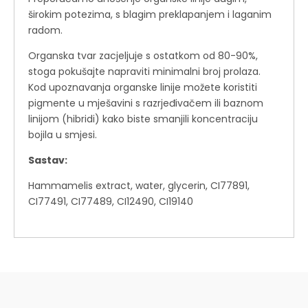
širokim potezima, s blagim preklapanjem i laganim
radom.
Organska tvar zacjeljuje s ostatkom od 80-90%,
stoga pokušajte napraviti minimalni broj prolaza.
Kod upoznavanja organske linije možete koristiti
pigmente u mješavini s razrjeđivačem ili baznom
linijom (hibridi) kako biste smanjili koncentraciju
bojila u smjesi.
Sastav:
Hammamelis extract, water, glycerin, CI77891,
CI77491, CI77489, CI12490, CI19140