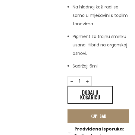
Na hladnoj koži radi se
samo u mješavini s toplim
tonovima.
Pigment za trajnu šminku
usana. Hibrid na organskoj
osnovi.
Sadržaj: 6ml
DODAJ U
KOŠARICU
KUPI SAD
Predviđena isporuka: