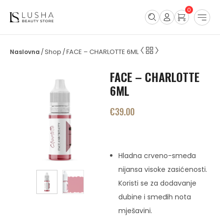
0
Shop
FACE – CHARLOTTE 6ML
/
/
FACE – CHARLOTTE
6ML
€
39.00
Hladna crveno-smeđa
nijansa visoke zasićenosti.
Koristi se za dodavanje
dubine i smeđih nota
mješavini.