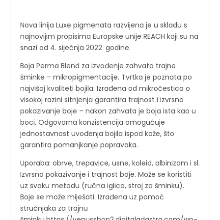
Nova linija Luxe pigmenata razvijena je u skladu s
najnovijim propisima Europske unije REACH koji su na
snazi ​​od 4. siječnja 2022. godine.
Boja Perma Blend za izvođenje zahvata trajne
šminke – mikropigmentacije. Tvrtka je poznata po
najvišoj kvaliteti bojila. Izrađena od mikročestica o
visokoj razini sitnjenja garantira trajnost i izvrsno
pokazivanje boje – nakon zahvata je boja ista kao u
boci. Odgovorna konzistencija omogućuje
jednostavnost uvođenja bojila ispod kože, što
garantira pomanjkanje popravaka.
Uporaba: obrve, trepavice, usne, koleid, albinizam i sl.
Izvrsno pokazivanje i trajnost boje. Može se koristiti
uz svaku metodu (ručna iglica, stroj za šminku).
Boje se može miješati. Izrađena uz pomoć
stručnjaka za trajnu
šminku.https://venusshop2.digitaladastra.com/wp-