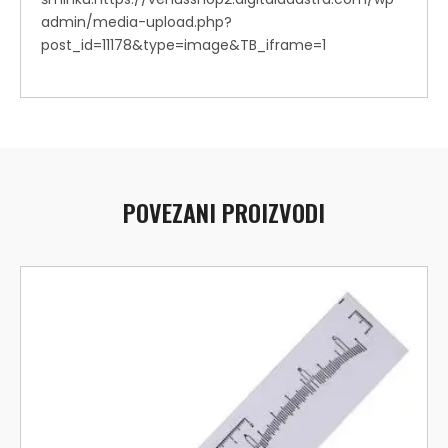
admin/media-upload.php?
post_id=11178&type=image&TB_iframe=1
POVEZANI PROIZVODI