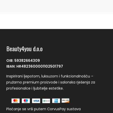
Beauty4you d.o.o
OIB: 59382664309
IBAN: HR4823600001102501797
Inspirirani ljepotom, luksuzom i funkcionalnošću –
pružamo premium proizvode i salonska rješenja za
profesionalce i ljubitelje estetike.
Plaćanje se vrši putem CorvusPay sustava