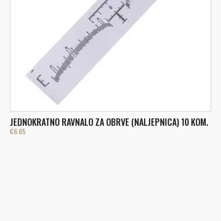
JEDNOKRATNO RAVNALO ZA OBRVE (NALJEPNICA) 10 KOM.
H
€
6.65
€