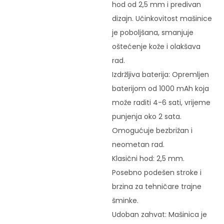
hod od 2,5 mm i predivan
dizajn. Učinkovitost mašinice
je poboljšana, smanjuje
oštećenje kože i olakšava
rad.
Izdržljiva baterija: Opremljen
baterijom od 1000 mAh koja
može raditi 4-6 sati, vrijeme
punjenja oko 2 sata.
Omogućuje bezbrižan i
neometan rad.
Klasični hod: 2,5 mm.
Posebno podešen stroke i
brzina za tehničare trajne
šminke.
Udoban zahvat: Mašinica je