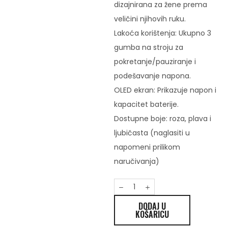
dizajnirana za žene prema
veličini njihovih ruku.
Lakoća korištenja: Ukupno 3
gumba na stroju za
pokretanje/pauziranje i
podešavanje napona.
OLED ekran: Prikazuje napon i
kapacitet baterije.
Dostupne boje: roza, plava i
ljubičasta (naglasiti u
napomeni prilikom
naručivanja)
DODAJ U
KOŠARICU