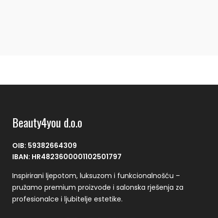
Beauty4you d.o.o
OIB: 59382664309
IBAN: HR4823600001102501797
Inspirirani ljepotom, luksuzom i funkcionalnošću –
pružamo premium proizvode i salonska rješenja za
profesionalce i ljubitelje estetike.