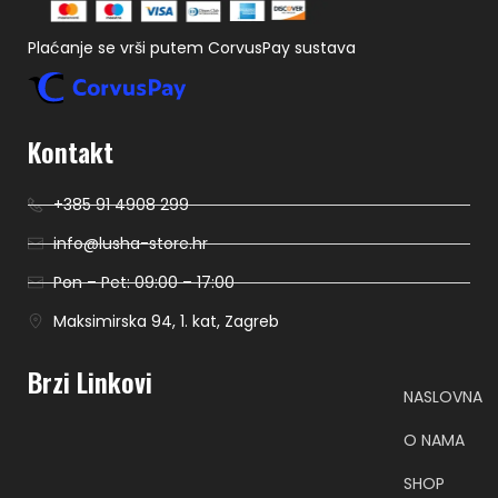
Plaćanje se vrši putem CorvusPay sustava
Kontakt
+385 91 4908 299
info@lusha-store.hr
Pon – Pet: 09:00 – 17:00
Maksimirska 94, 1. kat, Zagreb
Brzi Linkovi
NASLOVNA
O NAMA
SHOP