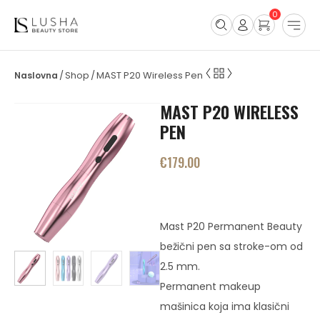
0
Shop
MAST P20 Wireless Pen
/
/
MAST P20 WIRELESS
PEN
€
179.00
Mast P20 Permanent Beauty
bežični pen sa stroke-om od
2.5 mm.
Permanent makeup
mašinica koja ima klasični