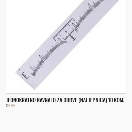
JEDNOKRATNO RAVNALO ZA OBRVE (NALJEPNICA) 10 KOM.
€
6.65
G
€