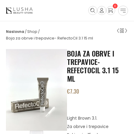
0
Shop
/
/
Boja za obrve i trepavice- RefectoCil 3.1 15 ml
BOJA ZA OBRVE I
TREPAVICE-
REFECTOCIL 3.1 15
ML
€
7.30
Light Brown 3.1.
Za obrve i trepavice