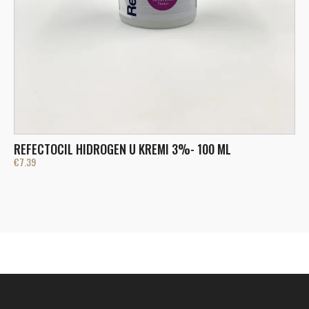
K
REFECTOCIL HIDROGEN U KREMI 3%- 100 ML
€
€
7.39