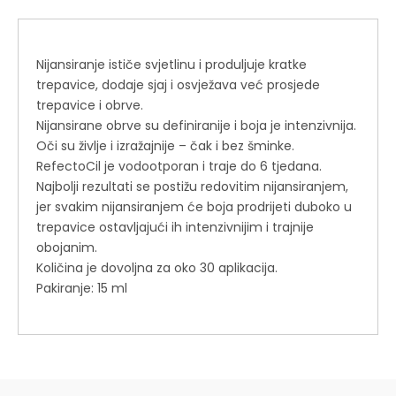
Nijansiranje ističe svjetlinu i produljuje kratke
trepavice, dodaje sjaj i osvježava već prosjede
trepavice i obrve.
Nijansirane obrve su definiranije i boja je intenzivnija.
Oči su življe i izražajnije – čak i bez šminke.
RefectoCil je vodootporan i traje do 6 tjedana.
Najbolji rezultati se postižu redovitim nijansiranjem,
jer svakim nijansiranjem će boja prodrijeti duboko u
trepavice ostavljajući ih intenzivnijim i trajnije
obojanim.
Količina je dovoljna za oko 30 aplikacija.
Pakiranje: 15 ml