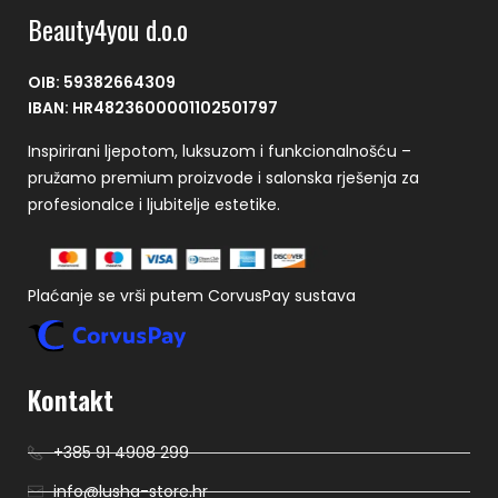
Beauty4you d.o.o
OIB: 59382664309
IBAN: HR4823600001102501797
Inspirirani ljepotom, luksuzom i funkcionalnošću –
pružamo premium proizvode i salonska rješenja za
profesionalce i ljubitelje estetike.
Plaćanje se vrši putem CorvusPay sustava
Kontakt
+385 91 4908 299
info@lusha-store.hr