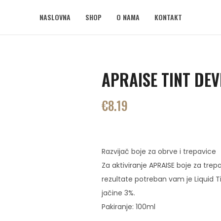
NASLOVNA
SHOP
O NAMA
KONTAKT
APRAISE TINT DE
€
8.19
Razvijač boje za obrve i trepavice
Za aktiviranje APRAISE boje za trepa
rezultate potreban vam je Liquid T
jačine 3%.
Pakiranje: 100ml