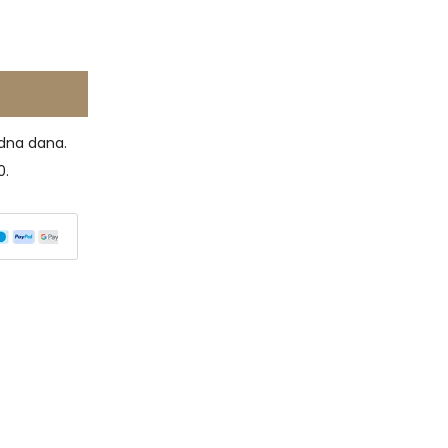
dna dana.
0.