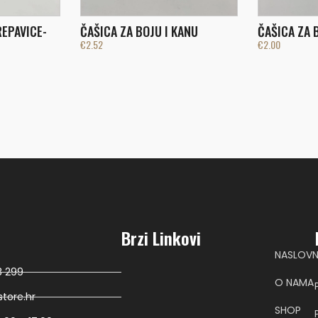
REPAVICE-
ČAŠICA ZA BOJU I KANU
ČAŠICA ZA 
€
2.52
€
2.00
Brzi Linkovi
NASLOV
8 299
O NAMA
tore.hr
SHOP