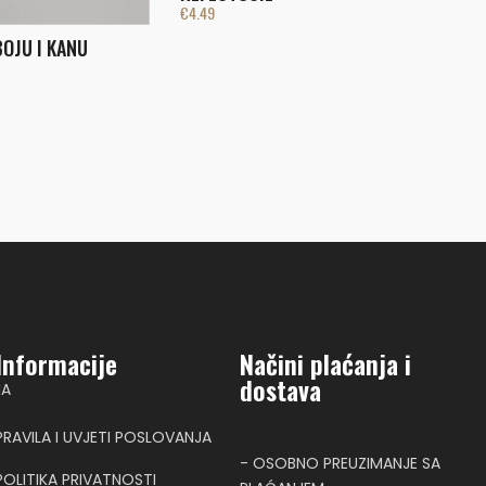
€
4.49
BOJU I KANU
Informacije
Načini plaćanja i
dostava
NA
PRAVILA I UVJETI POSLOVANJA
- OSOBNO PREUZIMANJE SA
POLITIKA PRIVATNOSTI