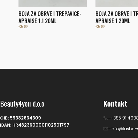
BOJA ZA OBRVE I TREPAVICE-
BOJA ZA OBRVE I T
APRAISE 1.1 20ML
APRAISE 1 20ML
€
5.99
€
5.99
Beauty4you d.o.o
Kontakt
OIB: 59382664309
+385 91 490
IBAN: HR4823600001102501797
info@lusha-s