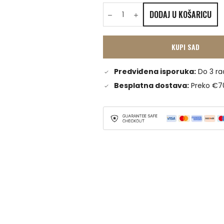
DODAJ U KOŠARICU
KUPI SAD
Predviđena isporuka:
Do 3 ra
Besplatna dostava:
Preko €7