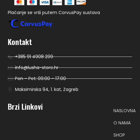
Plaćanje se vrši putem CorvusPay sustava
Kontakt
+385 91 4908 299
info@lusha-store.hr
Pon – Pet: 09:00 – 17:00
Maksimirska 94, 1. kat, Zagreb
Brzi Linkovi
NASLOVNA
O NAMA
SHOP