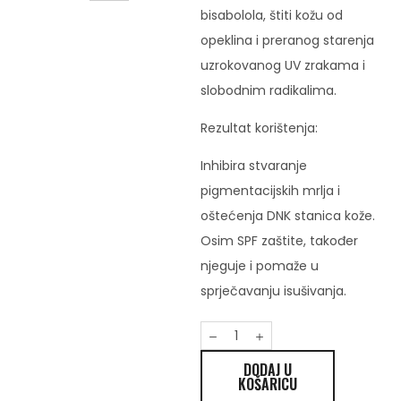
bisabolola, štiti kožu od
opeklina i preranog starenja
uzrokovanog UV zrakama i
slobodnim radikalima.
Rezultat korištenja:
Inhibira stvaranje
pigmentacijskih mrlja i
oštećenja DNK stanica kože.
Osim SPF zaštite, također
njeguje i pomaže u
sprječavanju isušivanja.
DODAJ U
KOŠARICU