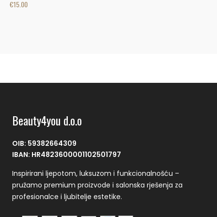
€
15.00
€
Beauty4you d.o.o
OIB: 59382664309
IBAN: HR4823600001102501797
Inspirirani ljepotom, luksuzom i funkcionalnošću –
pružamo premium proizvode i salonska rješenja za
profesionalce i ljubitelje estetike.