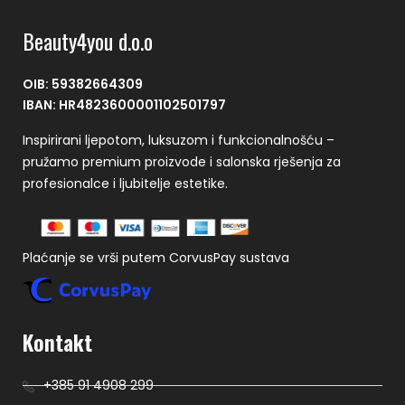
Beauty4you d.o.o
OIB: 59382664309
IBAN: HR4823600001102501797
Inspirirani ljepotom, luksuzom i funkcionalnošću –
pružamo premium proizvode i salonska rješenja za
profesionalce i ljubitelje estetike.
Plaćanje se vrši putem CorvusPay sustava
Kontakt
+385 91 4908 299