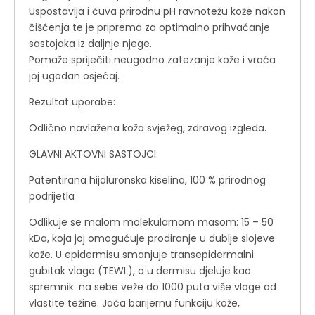
Uspostavlja i čuva prirodnu pH ravnotežu kože nakon
čišćenja te je priprema za optimalno prihvaćanje
sastojaka iz daljnje njege.
Pomaže spriječiti neugodno zatezanje kože i vraća
joj ugodan osjećaj.
Rezultat uporabe:
Odlično navlažena koža svježeg, zdravog izgleda.
GLAVNI AKTOVNI SASTOJCI:
Patentirana hijaluronska kiselina, 100 % prirodnog
podrijetla
Odlikuje se malom molekularnom masom: 15 – 50
kDa, koja joj omogućuje prodiranje u dublje slojeve
kože. U epidermisu smanjuje transepidermalni
gubitak vlage (TEWL), a u dermisu djeluje kao
spremnik: na sebe veže do 1000 puta više vlage od
vlastite težine. Jača barijernu funkciju kože,