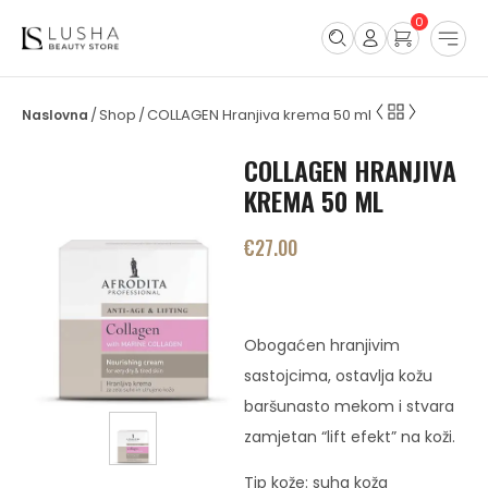
0
Shop
COLLAGEN Hranjiva krema 50 ml
/
/
COLLAGEN HRANJIVA
KREMA 50 ML
€
27.00
Obogaćen hranjivim
sastojcima, ostavlja kožu
baršunasto mekom i stvara
zamjetan “lift efekt” na koži.
Tip kože: suha koža