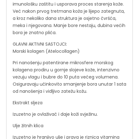
imunološku zaštitu i usporava proces starenja kože.
Već nakon prvog tretmana koža je lijepo zategnuta,
a kroz nekoliko dana struktura je osjetno čvršća,
meka i njegovana. Manje bore nestaju, dubina većih
bora je znatno plića.
GLAVNI AKTIVNI SASTOJCI:
Morski kolagen (Atelocollagen)
Pri nanošenju patentirane mikrosfere morskog
kolagena prodiru u gornje slojeve kože, intenzivno
vezuju vlagu i bubre do 10 puta većeg volumena.
Osiguravaju učinkovito smanjenje bora unutar 1 sata
od nanošenja i vidljivo zatežu kožu.
Ekstrakt sljeza
Izuzetno je ovlaživač i daje koži svježinu.
Ulje žitnih klica
Izuzetno je hranjivo ulje i prava je riznica vitamina