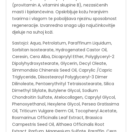
(provitamin A, vitamini skupine B), nezasićenih
masti i bjelančevina. Opskrbljuje kožu hranjivim
tvarima i vlagom te poboljšava njezinu sposobnost
regeneracije. Izvanredna snaga ulja najučinkovitije
djeluje na suhoj koži.
Sastojci: Aqua, Petrolatum, Paraffinum Liquidum,
Sorbitan Isostearate, Hydrogenated Castor Oil,
Ceresin, Cera Alba, Dicaprylyl Ether, Polyglyceryl-2
Dipolyhydroxystearate, Glycerin, Decyl Oleate,
Simmondsia Chinensis Seed Oil, Caprylic /Capric
Triglyceride, Diisostearoyl Polyglyceryl-3 Dimer
Dilinoleate, Pentaerythrityl Tetraisostearate, Silica
Dimethyl Silylate, Butylene Glycol, Sodium
Chondroitin Sulfate, Atelocollagen, Caprylyl Glycol,
Phenoxyethanol, Hexylene Glycol, Persea Gratissima
Oil, Triticum Vulgare Germ Oil, Tocopheryl Acetate,
Rosmarinus Officinalis Leaf Extract, Brassica
Campestris Seed Oil, Althaea Officinalis Root
Extract, Parfum, Magnesium Sulfate, Paraffin, Cera