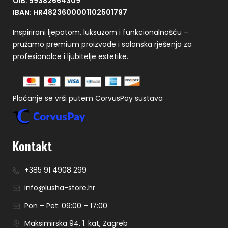
OIB: 59382664309
IBAN: HR4823600001102501797
Inspirirani ljepotom, luksuzom i funkcionalnošću –
pružamo premium proizvode i salonska rješenja za
profesionalce i ljubitelje estetike.
Plaćanje se vrši putem CorvusPay sustava
Kontakt
+385 91 4908 299
info@lusha-store.hr
Pon – Pet: 09:00 – 17:00
Maksimirska 94, 1. kat, Zagreb