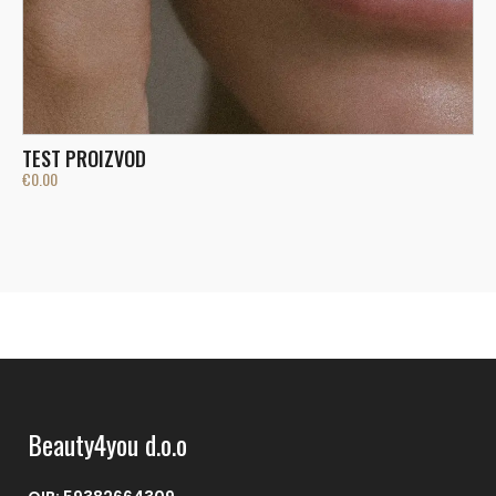
V
€
TEST PROIZVOD
€
0.00
Beauty4you d.o.o