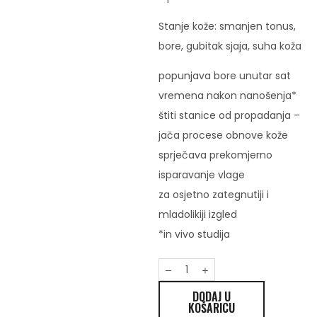
Stanje kože: smanjen tonus,
bore, gubitak sjaja, suha koža
popunjava bore unutar sat
vremena nakon nanošenja*
štiti stanice od propadanja –
jača procese obnove kože
sprječava prekomjerno
isparavanje vlage
za osjetno zategnutiji i
mladolikiji izgled
*in vivo studija
DODAJ U
KOŠARICU