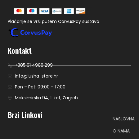
Plaćanje se vrši putem CorvusPay sustava
Kontakt
+385 91 4908 299
info@lusha-store.hr
Pon – Pet: 09:00 – 17:00
Maksimirska 94, 1. kat, Zagreb
Brzi Linkovi
NASLOVNA
O NAMA