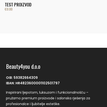
TEST PROIZVOD
€
0.00
Beauty4you d.o.o
OIB: 59382664309
IBAN: HR4823600001102501797
Inspirirani ljepotom, luksuzom i funkcionalnošću –
pružamo premium proizvode i salonska rješenja za
profesionalce i ljubitelje estetike.