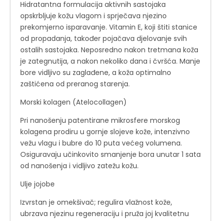
Hidratantna formulacija aktivnih sastojaka
opskrbljuje kožu vlagom i sprječava njezino
prekomjerno isparavanje. Vitamin E, koji štiti stanice
od propadanja, također pojačava djelovanje svih
ostalih sastojaka. Neposredno nakon tretmana koža
je zategnutija, a nakon nekoliko dana i čvršća. Manje
bore vidljivo su zaglađene, a koža optimalno
zaštićena od preranog starenja.
Morski kolagen (Atelocollagen)
Pri nanošenju patentirane mikrosfere morskog
kolagena prodiru u gornje slojeve kože, intenzivno
vežu vlagu i bubre do 10 puta većeg volumena.
Osiguravaju učinkovito smanjenje bora unutar 1 sata
od nanošenja i vidljivo zatežu kožu.
Ulje jojobe
Izvrstan je omekšivač; regulira vlažnost kože,
ubrzava njezinu regeneraciju i pruža joj kvalitetnu