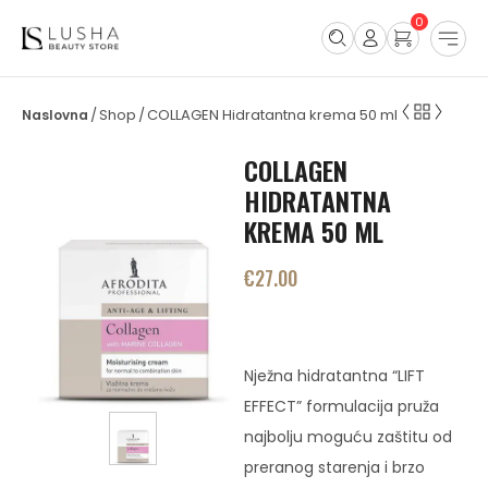
0
Shop
COLLAGEN Hidratantna krema 50 ml
/
/
COLLAGEN
HIDRATANTNA
KREMA 50 ML
€
27.00
Nježna hidratantna “LIFT
EFFECT” formulacija pruža
najbolju moguću zaštitu od
preranog starenja i brzo