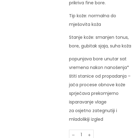
prikriva fine bore.
Tip kože: normalna do
mješovita koža
Stanje kože: smanjen tonus,
bore, gubitak sjaja, suha koža
popunjava bore unutar sat
vremena nakon nanošenja*
štiti stanice od propadanja –
jača procese obnove kože
sprječava prekomjerno
isparavanje vlage
za osjetno zategnutiji i
mladolikiji izgled