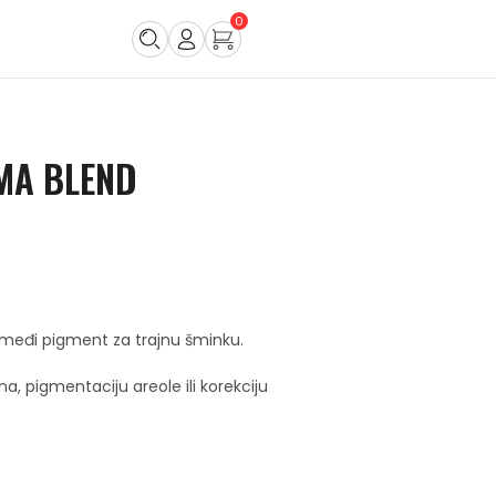
0
MA BLEND
smeđi pigment za trajnu šminku.
na, pigmentaciju areole ili korekciju