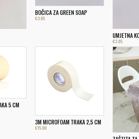
BOČICA ZA GREEN SOAP
€
3.85
UMJETNA KO
€
3.85
AKA 5 CM
3M MICROFOAM TRAKA 2,5 CM
€
15.00