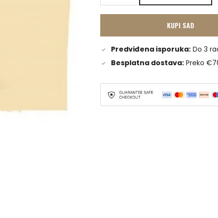
KUPI SAD
Predviđena isporuka:
Do 3 ra
Besplatna dostava:
Preko €7