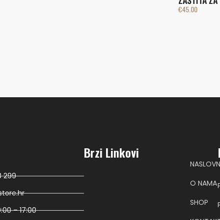
ZAŠTITA ZA
€
45.00
Brzi Linkovi
NASLOV
8 299
O NAMA
tore.hr
SHOP
:00 – 17:00