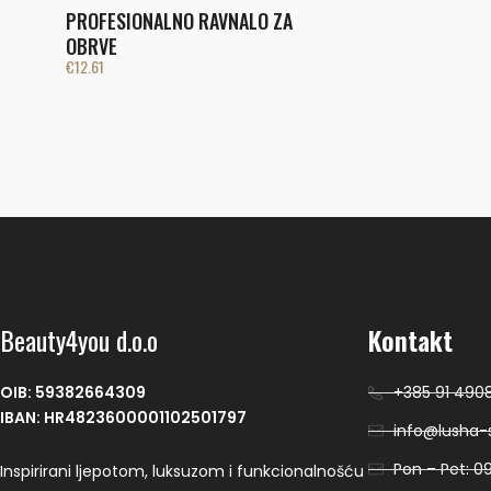
PROFESIONALNO RAVNALO ZA
OBRVE
€
12.61
Beauty4you d.o.o
Kontakt
OIB: 59382664309
+385 91 490
IBAN: HR4823600001102501797
info@lusha-s
Pon – Pet: 09
Inspirirani ljepotom, luksuzom i funkcionalnošću