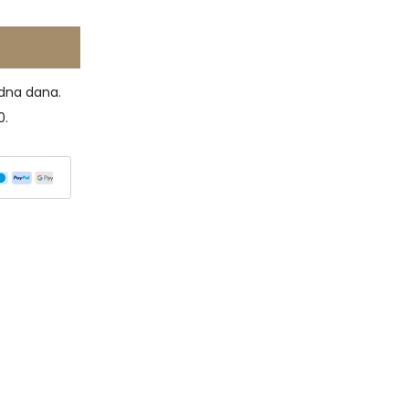
dna dana.
0.