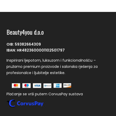
Beauty4you d.o.o
OIB: 59382664309
IBAN: HR4823600001102501797
Inspirirani ljepotom, luksuzom i funkcionalnošću –
pružamo premium proizvode i salonska rješenja za
profesionalce i ljubitelje estetike.
Plaćanje se vrši putem CorvusPay sustava