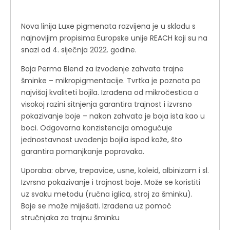
Nova linija Luxe pigmenata razvijena je u skladu s
najnovijim propisima Europske unije REACH koji su na
snazi ​​od 4. siječnja 2022. godine.
Boja Perma Blend za izvođenje zahvata trajne
šminke – mikropigmentacije. Tvrtka je poznata po
najvišoj kvaliteti bojila. Izrađena od mikročestica o
visokoj razini sitnjenja garantira trajnost i izvrsno
pokazivanje boje – nakon zahvata je boja ista kao u
boci. Odgovorna konzistencija omogućuje
jednostavnost uvođenja bojila ispod kože, što
garantira pomanjkanje popravaka.
Uporaba: obrve, trepavice, usne, koleid, albinizam i sl.
Izvrsno pokazivanje i trajnost boje. Može se koristiti
uz svaku metodu (ručna iglica, stroj za šminku).
Boje se može miješati. Izrađena uz pomoć
stručnjaka za trajnu šminku