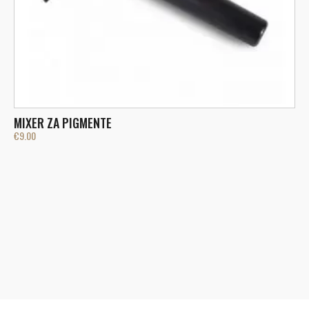
MIXER ZA PIGMENTE
€
9.00
M
€