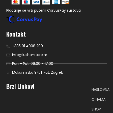
Plaćanje se vrši putem CorvusPay sustava
Kontakt
+385 91 4908 299
info@lusha-store.hr
Pon – Pet: 09:00 – 17:00
Maksimirska 94, 1. kat, Zagreb
Brzi Linkovi
NASLOVNA
O NAMA
SHOP