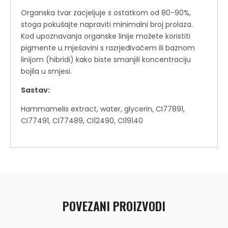
Organska tvar zacjeljuje s ostatkom od 80-90%,
stoga pokušajte napraviti minimalni broj prolaza.
Kod upoznavanja organske linije možete koristiti
pigmente u mješavini s razrjeđivačem ili baznom
linijom (hibridi) kako biste smanjili koncentraciju
bojila u smjesi.
Sastav:
Hammamelis extract, water, glycerin, CI77891,
CI77491, CI77489, CI12490, CI19140
POVEZANI PROIZVODI