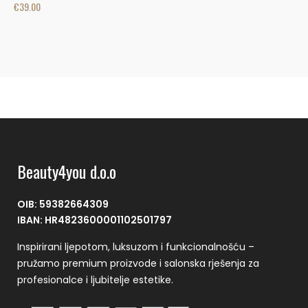
€
39.00
€
Beauty4you d.o.o
OIB: 59382664309
IBAN: HR4823600001102501797
Inspirirani ljepotom, luksuzom i funkcionalnošću –
pružamo premium proizvode i salonska rješenja za
profesionalce i ljubitelje estetike.