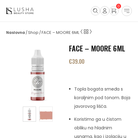
0
Shop
FACE – MOORE 6ML
/
/
FACE – MOORE 6ML
€
39.00
Topla bogata smeđa s
koraljnim pod tonom. Boja
javorovog lišća.
Koristimo ga u čistom
obliku na hladnim
usnama, kao i izolaciju u