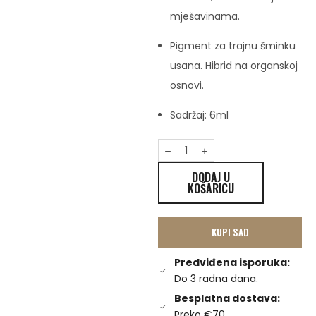
mješavinama.
Pigment za trajnu šminku
usana. Hibrid na organskoj
osnovi.
Sadržaj: 6ml
DODAJ U
KOŠARICU
KUPI SAD
Predviđena isporuka:
Do 3 radna dana.
Besplatna dostava:
Preko €70.