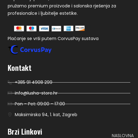
pružamo premium proizvode i salonska rješenja za
profesionalce i ljubitelje estetike.
Plaćanje se vrši putem CorvusPay sustava
Kontakt
+385 91 4908 299
info@lusha-store.hr
Pon – Pet: 09:00 – 17:00
Maksimirska 94, 1. kat, Zagreb
Brzi Linkovi
NASLOVNA