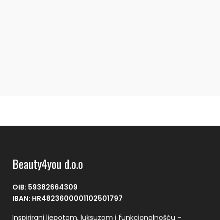
Z
€
Beauty4you d.o.o
OIB: 59382664309
IBAN: HR4823600001102501797
Inspirirani ljepotom, luksuzom i funkcionalnošću –